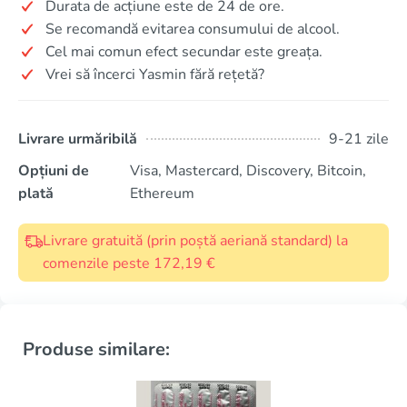
Durata de acțiune este de 24 de ore.
Se recomandă evitarea consumului de alcool.
Cel mai comun efect secundar este greața.
Vrei să încerci Yasmin fără rețetă?
Livrare urmăribilă
9-21 zile
Opțiuni de
Visa, Mastercard, Discovery, Bitcoin,
plată
Ethereum
Livrare gratuită (prin poștă aeriană standard) la
comenzile peste 172,19 €
Produse similare: