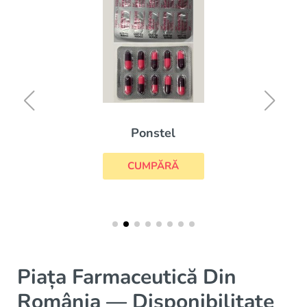
Ponstel
CUMPĂRĂ
Piața Farmaceutică Din
România — Disponibilitate