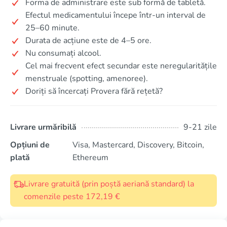
Forma de administrare este sub formă de tabletă.
Efectul medicamentului începe într-un interval de
25–60 minute.
Durata de acțiune este de 4–5 ore.
Nu consumați alcool.
Cel mai frecvent efect secundar este neregularitățile
menstruale (spotting, amenoree).
Doriți să încercați Provera fără rețetă?
Livrare urmăribilă
9-21 zile
Opțiuni de
Visa, Mastercard, Discovery, Bitcoin,
plată
Ethereum
Livrare gratuită (prin poștă aeriană standard) la
comenzile peste 172,19 €