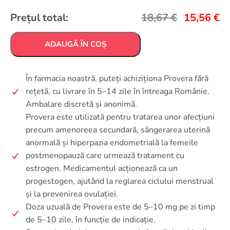
Prețul total:
18,67
€
15,56
€
ADAUGĂ ÎN COȘ
În farmacia noastră, puteți achiziționa Provera fără
rețetă, cu livrare în 5–14 zile în întreaga Românie.
Ambalare discretă și anonimă.
Provera este utilizată pentru tratarea unor afecțiuni
precum amenoreea secundară, sângerarea uterină
anormală și hiperpazia endometrială la femeile
postmenopauză care urmează tratament cu
estrogen. Medicamentul acționează ca un
progestogen, ajutând la reglarea ciclului menstrual
și la prevenirea ovulației.
Doza uzuală de Provera este de 5–10 mg pe zi timp
de 5–10 zile, în funcție de indicație.