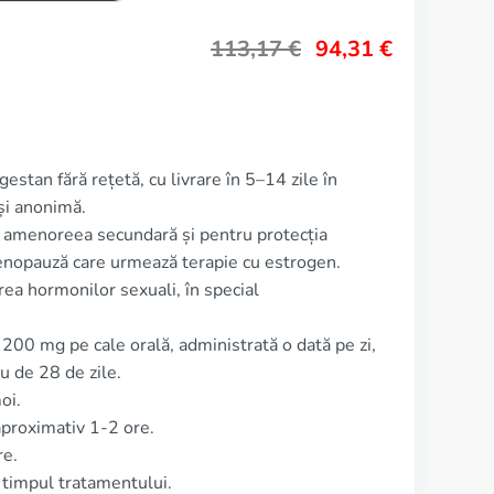
113,17
€
94,31
€
estan fără rețetă, cu livrare în 5–14 zile în
și anonimă.
ta amenoreea secundară și pentru protecția
enopauză care urmează terapie cu estrogen.
a hormonilor sexuali, în special
200 mg pe cale orală, administrată o dată pe zi,
lu de 28 de zile.
oi.
proximativ 1-2 ore.
re.
 timpul tratamentului.