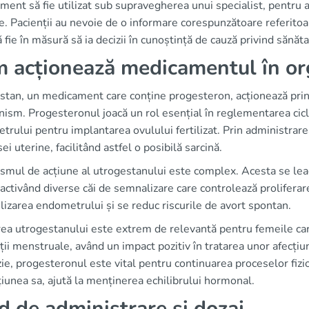
ent să fie utilizat sub supravegherea unui specialist, pentru a
le. Pacienții au nevoie de o informare corespunzătoare referitoar
ă fie în măsură să ia decizii în cunoștință de cauză privind sănăt
 acționează medicamentul în o
stan, un medicament care conține progesteron, acționează prin 
nism. Progesteronul joacă un rol esențial în reglementarea cicl
rului pentru implantarea ovulului fertilizat. Prin administrare
i uterine, facilitând astfel o posibilă sarcină.
mul de acțiune al utrogestanului este complex. Acesta se leagă
 activând diverse căi de semnalizare care controlează proliferare
ilizarea endometrului și se reduc riscurile de avort spontan.
rea utrogestanului este extrem de relevantă pentru femeile car
ții menstruale, având un impact pozitiv în tratarea unor afecțiu
ie, progesteronul este vital pentru continuarea proceselor fizi
țiunea sa, ajută la menținerea echilibrului hormonal.
d de administrare și dozaj