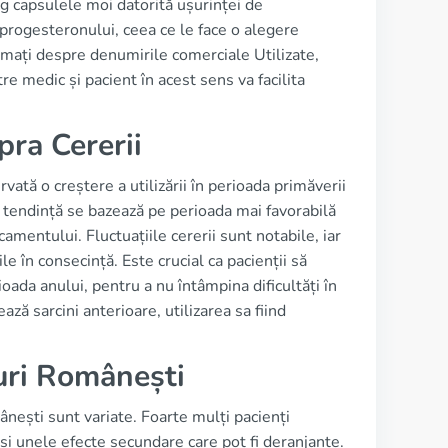
eg capsulele moi datorită ușurinței de
progesteronului, ceea ce le face o alegere
formați despre denumirile comerciale Utilizate,
e medic și pacient în acest sens va facilita
pra Cererii
ată o creștere a utilizării în perioada primăverii
 tendință se bazează pe perioada mai favorabilă
amentului. Fluctuațiile cererii sunt notabile, iar
e în consecință. Este crucial ca pacienții să
ada anului, pentru a nu întâmpina dificultăți în
ză sarcini anterioare, utilizarea sa fiind
uri Românești
ânești sunt variate. Foarte mulți pacienți
și unele efecte secundare care pot fi deranjante.