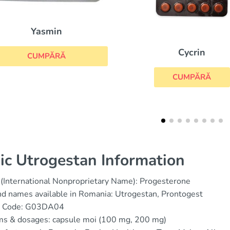
Clomifen
Cycrin
CUMPĂRĂ
CUMPĂRĂ
ic Utrogestan Information
(International Nonproprietary Name): Progesterone
d names available in Romania: Utrogestan, Prontogest
 Code: G03DA04
ms & dosages: capsule moi (100 mg, 200 mg)