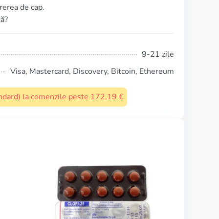
rerea de cap.
tă?
9-21 zile
Visa, Mastercard, Discovery, Bitcoin, Ethereum
tandard) la comenzile peste 172,19 €