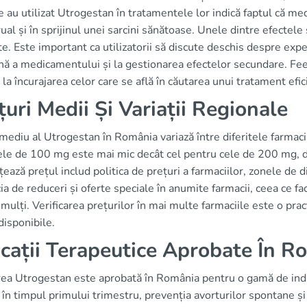
e au utilizat Utrogestan în tratamentele lor indică faptul că med
al și în sprijinul unei sarcini sănătoase. Unele dintre efectel
te. Este important ca utilizatorii să discute deschis despre expe
ă a medicamentului și la gestionarea efectelor secundare. Fee
 la încurajarea celor care se află în căutarea unui tratament efic
țuri Medii Și Variații Regionale
mediu al Utrogestan în România variază între diferitele farmacii 
le de 100 mg este mai mic decât cel pentru cele de 200 mg, dar 
țează prețul includ politica de prețuri a farmaciilor, zonele de d
ia de reduceri și oferte speciale în anumite farmacii, ceea ce f
mulți. Verificarea prețurilor în mai multe farmaciile este o pr
disponibile.
icații Terapeutice Aprobate În R
rea Utrogestan este aprobată în România pentru o gamă de indi
i în timpul primului trimestru, prevenția avorturilor spontane și