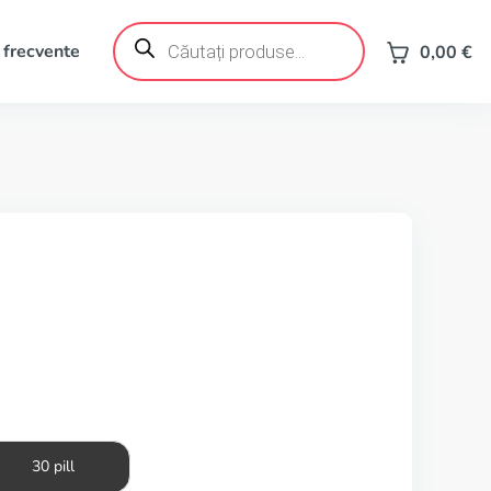
Products
search
 frecvente
0,00
€
30 pill