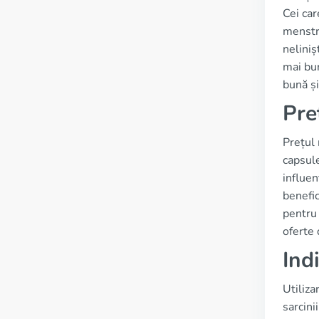
Cei car
menstru
neliniș
mai bun
bună și
Pre
Prețul 
capsule
influen
benefic
pentru 
oferte 
Ind
Utiliza
sarcini