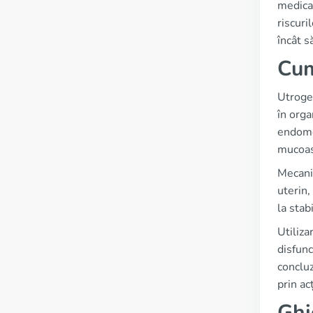
medicam
riscuri
încât s
Cum
Utroge
în orga
endomet
mucoase
Mecanis
uterin,
la stab
Utiliza
disfunc
concluz
prin ac
Ghi