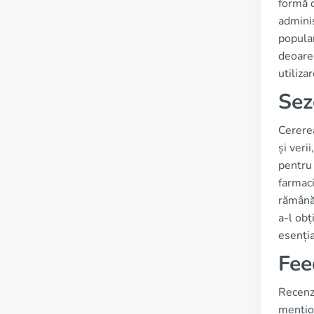
formă d
adminis
popular
deoarec
utiliza
Sez
Cererea
și veri
pentru 
farmaci
rămână 
a-l obț
esenția
Fee
Recenzi
mențion