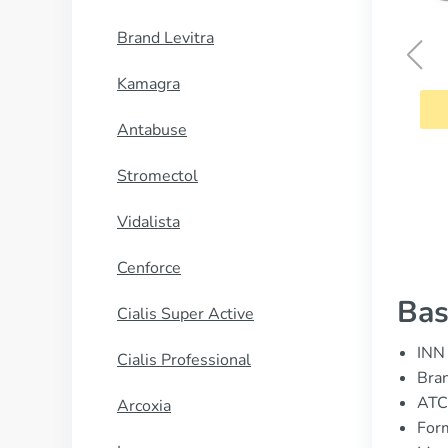
Brand Levitra
Yasmin
Kamagra
CUMPĂRĂ
Antabuse
Stromectol
Vidalista
Cenforce
Bas
Cialis Super Active
INN 
Cialis Professional
Bran
ATC
Arcoxia
For