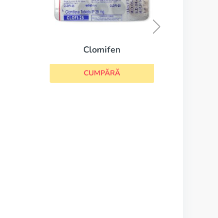
Cyklokapron
CUMPĂRĂ