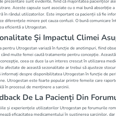
e prezentare sunt evidente, fiind că majoritatea pacienților al
trare. Aceste capsule sunt asociate cu o mai bună absorbție a 
ă în rândul utilizatorilor. Este important ca pacienții să fie in
e diferențele minore pot cauza confuzii. O bună comunicare într
rea eficientă a Utrogestan.
onalitate Și Impactul Climei Asu
 pentru Utrogestan variază în funcție de anotimpuri, fiind observ
i, când multe femei caută tratamente pentru concepție. Această
concepție, ceea ce duce la un interes crescut în utilizarea medic
le afectate de această sezonalitate ar trebui să ajusteze stocuril
informați despre disponibilitatea Utrogestan în funcție de perio
ine. Utrogestan este foarte popular printre femeile care raportea
lă în procesul de menținere a sarcinii.
dback De La Pacienți Din Forum
ile și experiențele utilizatorilor Utrogestan pe forumurile rom
ează eficacitatea medicamentului în susținerea sarcinilor, dar 