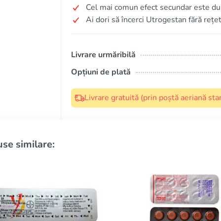
Cel mai comun efect secundar este du
Ai dori să încerci Utrogestan fără rețe
Livrare urmăribilă
Opțiuni de plată
Livrare gratuită (prin poștă aeriană s
se similare: