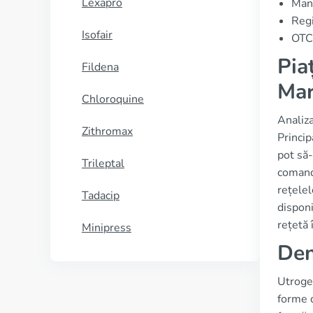
Lexapro
Manu
Reg
Isofair
OTC 
Pia
Fildena
Mar
Chloroquine
Analiza
Zithromax
Princip
pot să-
Trileptal
comanda
rețelel
Tadacip
disponi
rețetă 
Minipress
Den
Utroge
forme 