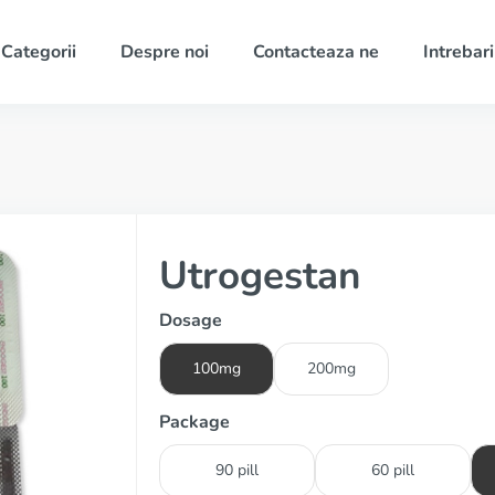
Categorii
Despre noi
Contacteaza ne
Intrebari
Utrogestan
Dosage
100mg
200mg
Package
90 pill
60 pill