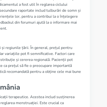
icamentul a fost util în reglarea ciclului
e secundare raportate includ tulburări de somn și
riențele lor, pentru a contribui la o înțelegere
dbackul din forumuri ajută la o informare mai
ient.
și regiunile țării. În general, prețul pentru
variațiile pot fi semnificative. Factori care
istribuție și cererea regională. Pacienții pot
ace ca prețul să fie o preocupare importantă
actică recomandată pentru a obține cele mai bune
omânia
cații terapeutice. Acestea includ susținerea
 reglarea menstruației. Este crucial ca