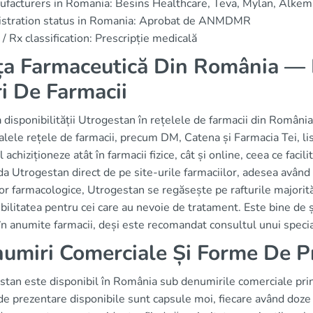
facturers in Romania: Besins Healthcare, Teva, Mylan, Alkem
istration status in Romania: Aprobat de ANMDMR
/ Rx classification: Prescripție medicală
ța Farmaceutică Din România — D
i De Farmacii
 disponibilității Utrogestan în rețelele de farmacii din România
alele rețele de farmacii, precum DM, Catena și Farmacia Tei, lis
l achiziționeze atât în farmacii fizice, cât și online, ceea ce faci
 Utrogestan direct de pe site-urile farmaciilor, adesea având o
or farmacologice, Utrogestan se regăsește pe rafturile majorită
bilitatea pentru cei care au nevoie de tratament. Este bine de ș
în anumite farmacii, deși este recomandat consultul unui specia
umiri Comerciale Și Forme De P
stan este disponibil în România sub denumirile comerciale prin
de prezentare disponibile sunt capsule moi, fiecare având doze