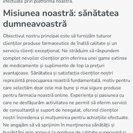
efectuate prin platforma noastră.
Misiunea noastră: sănătatea
dumneavoastră
Obiectivul nostru principal este să furnizăm tuturor
clienților produse farmaceutice de înaltă calitate și un
serviciu clienți excepțional. Ne străduim să răspundem
complet nevoilor clienților prin oferirea unei game extinse
de medicamente și suplimente de top la prețuri
avantajoase. Sănătatea și satisfacția clienților noștri
reprezintă preocuparea noastră fundamentală, motiv pentru
care selectăm doar cele mai bune și mai sigure produse
pentru farmacia noastră online. Experiența și pasiunea cu
care ne desfășurăm activitatea ne permit să oferim servicii
de consultanță și suport de neegalat, oferind clienților
noștri încrederea și mulțumirea pentru achizițiile efectuate.
Ne angajăm să vă sprijinim în menținerea sănătății și
bunăstării prin accesul la produse de calitate superioară și