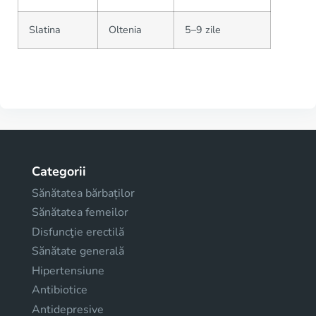
Slatina
Oltenia
5–9 zile
Categorii
Sănătatea bărbaților
Sănătatea femeilor
Disfuncţie erectilă
Sănătate generală
Hipertensiune
Antibiotice
Antidepresive