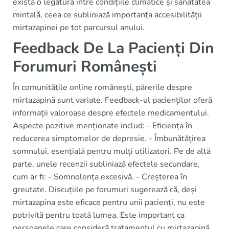
există o legătură între condițiile climatice și sănătatea
mintală, ceea ce subliniază importanța accesibilității
mirtazapinei pe tot parcursul anului.
Feedback De La Pacienți Din
Forumuri Românești
În comunitățile online românești, părerile despre
mirtazapină sunt variate. Feedback-ul pacienților oferă
informații valoroase despre efectele medicamentului.
Aspecte pozitive menționate includ: - Eficiența în
reducerea simptomelor de depresie. - Îmbunătățirea
somnului, esențială pentru mulți utilizatori. Pe de altă
parte, unele recenzii subliniază efectele secundare,
cum ar fi: - Somnolența excesivă. - Creșterea în
greutate. Discuțiile pe forumuri sugerează că, deși
mirtazapina este eficace pentru unii pacienți, nu este
potrivită pentru toată lumea. Este important ca
persoanele care consideră tratamentul cu mirtazapină