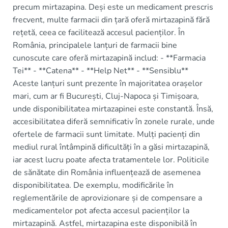
precum mirtazapina. Deși este un medicament prescris
frecvent, multe farmacii din țară oferă mirtazapină fără
rețetă, ceea ce facilitează accesul pacienților. În
România, principalele lanțuri de farmacii bine
cunoscute care oferă mirtazapină includ: - **Farmacia
Tei** - **Catena** - **Help Net** - **Sensiblu**
Aceste lanțuri sunt prezente în majoritatea orașelor
mari, cum ar fi București, Cluj-Napoca și Timișoara,
unde disponibilitatea mirtazapinei este constantă. Însă,
accesibilitatea diferă semnificativ în zonele rurale, unde
ofertele de farmacii sunt limitate. Mulți pacienți din
mediul rural întâmpină dificultăți în a găsi mirtazapină,
iar acest lucru poate afecta tratamentele lor. Politicile
de sănătate din România influențează de asemenea
disponibilitatea. De exemplu, modificările în
reglementările de aprovizionare și de compensare a
medicamentelor pot afecta accesul pacienților la
mirtazapină. Astfel, mirtazapina este disponibilă în