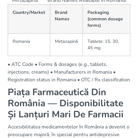
**Mirtazapina** **Brand Names Available in Romania**
Country/Market
Brand
Packaging
Names
(common dosage
forms)
Romania
Mirtazapină
Tablete: 15, 30,
45 mg
• ATC Code • Forms & dosages (e.g., tablets,
injections, creams) • Manufacturers in Romania •
Registration status in Romania • OTC / Rx classification
Piața Farmaceutică Din
România — Disponibilitate
Și Lanțuri Mari De Farmacii
Accesibilitatea medicamentelor în România a devenit o
preocupare majoră, în special pentru antidepresive