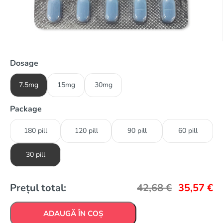
Dosage
7.5mg
15mg
30mg
Package
180 pill
120 pill
90 pill
60 pill
30 pill
Prețul total:
42,68
€
35,57
€
ADAUGĂ ÎN COȘ