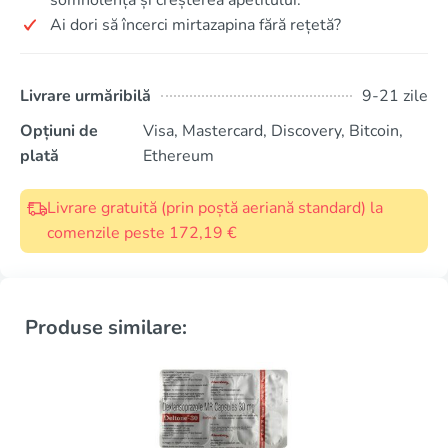
Ai dori să încerci mirtazapina fără rețetă?
Livrare urmăribilă
9-21 zile
Opțiuni de
Visa, Mastercard, Discovery, Bitcoin,
plată
Ethereum
Livrare gratuită (prin poștă aeriană standard) la
comenzile peste 172,19 €
Produse similare: