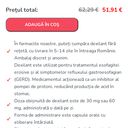
Prețul total:
62,29
€
51,91
€
ADAUGĂ ÎN COȘ
În farmaciile noastre, puteți cumpăra dexilant fără
rețetă, cu livrare în 5–14 zile în întreaga Românie.
Ambalaj discret și anonim.
Dexilant este utilizat pentru tratamentul esofagitei
erosive și al simptomelor refluxului gastroesofagian
(GERD). Medicamentul acționează ca un inhibitor al
pompei de protoni, reducând producția de acid în
stomac.
Doza obișnuită de dexilant este de 30 mg sau 60
mg, administrată o dată pe zi.
Forma de administrare este capsule orale cu
eliberare întârziată.