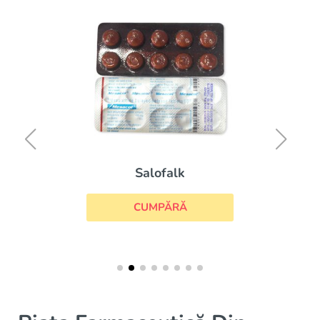
Salofalk
CUMPĂRĂ