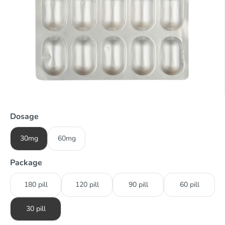
Dosage
30mg
60mg
Package
180 pill
120 pill
90 pill
60 pill
30 pill