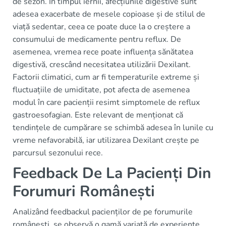
de sezon. În timpul iernii, afecțiunile digestive sunt
adesea exacerbate de mesele copioase și de stilul de
viață sedentar, ceea ce poate duce la o creștere a
consumului de medicamente pentru reflux. De
asemenea, vremea rece poate influența sănătatea
digestivă, crescând necesitatea utilizării Dexilant.
Factorii climatici, cum ar fi temperaturile extreme și
fluctuațiile de umiditate, pot afecta de asemenea
modul în care pacienții resimt simptomele de reflux
gastroesofagian. Este relevant de menționat că
tendințele de cumpărare se schimbă adesea în lunile cu
vreme nefavorabilă, iar utilizarea Dexilant crește pe
parcursul sezonului rece.
Feedback De La Pacienți Din
Forumuri Românești
Analizând feedbackul pacienților de pe forumurile
românești, se observă o gamă variată de experiențe