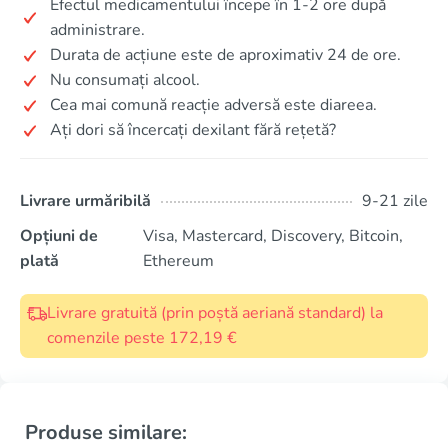
Efectul medicamentului începe în 1-2 ore după
administrare.
Durata de acțiune este de aproximativ 24 de ore.
Nu consumați alcool.
Cea mai comună reacție adversă este diareea.
Ați dori să încercați dexilant fără rețetă?
Livrare urmăribilă
9-21 zile
Opțiuni de
Visa, Mastercard, Discovery, Bitcoin,
plată
Ethereum
Livrare gratuită (prin poștă aeriană standard) la
comenzile peste 172,19 €
Produse similare: