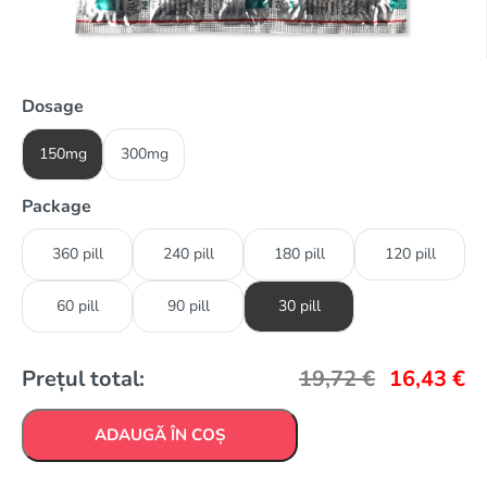
Dosage
150mg
300mg
Package
360 pill
240 pill
180 pill
120 pill
60 pill
90 pill
30 pill
Prețul total:
19,72
€
16,43
€
ADAUGĂ ÎN COȘ