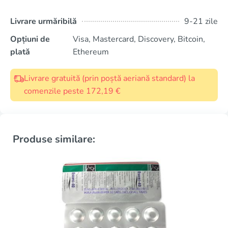
Livrare urmăribilă
9-21 zile
Opțiuni de
Visa, Mastercard, Discovery, Bitcoin,
plată
Ethereum
Livrare gratuită (prin poștă aeriană standard) la
comenzile peste 172,19 €
Produse similare: