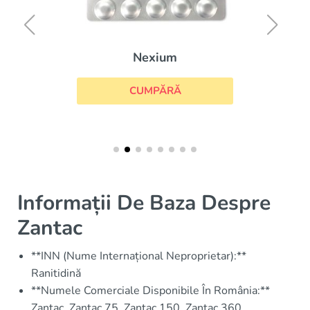
Nexium
CUMPĂRĂ
Informații De Baza Despre
Zantac
**INN (Nume Internațional Neproprietar):**
Ranitidină
**Numele Comerciale Disponibile În România:**
Zantac, Zantac 75, Zantac 150, Zantac 360