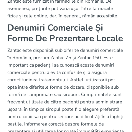
Zantac este furnizat în farmaciile din România. De
asemenea, prețurile pot varia ușor între farmaciile
fizice și cele online, dar, în general, rămân accesibile.
Denumiri Comerciale Și
Forme De Prezentare Locale
Zantac este disponibil sub diferite denumiri comerciale
în România, precum Zantac 75 și Zantac 150. Este
important ca pacienții să cunoască aceste denumiri
comerciale pentru a evita confuziile și a asigura
corectitudinea tratamentului. Astfel, utilizatorii pot
opta între diferitele forme de dozare, disponibile sub
formă de comprimate sau siropuri. Comprimatele sunt
frecvent utilizate de către pacienți pentru administrare
ușoară, în timp ce siropul poate fi o alegere preferată
pentru copii sau pentru cei care au dificultăți în a înghiți
pastile. Informarea corectă despre formele de
prezentare și utilizarea lor poate îmbunătăți experiența