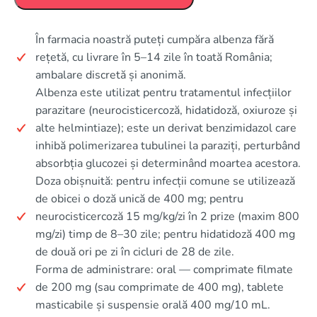
În farmacia noastră puteți cumpăra albenza fără
rețetă, cu livrare în 5–14 zile în toată România;
ambalare discretă și anonimă.
Albenza este utilizat pentru tratamentul infecțiilor
parazitare (neurocisticercoză, hidatidoză, oxiuroze și
alte helmintiaze); este un derivat benzimidazol care
inhibă polimerizarea tubulinei la paraziți, perturbând
absorbția glucozei și determinând moartea acestora.
Doza obișnuită: pentru infecții comune se utilizează
de obicei o doză unică de 400 mg; pentru
neurocisticercoză 15 mg/kg/zi în 2 prize (maxim 800
mg/zi) timp de 8–30 zile; pentru hidatidoză 400 mg
de două ori pe zi în cicluri de 28 de zile.
Forma de administrare: oral — comprimate filmate
de 200 mg (sau comprimate de 400 mg), tablete
masticabile și suspensie orală 400 mg/10 mL.