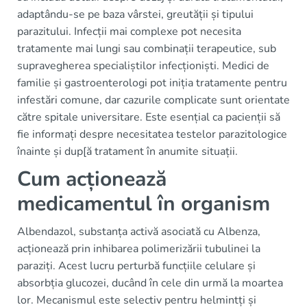
adaptându-se pe baza vârstei, greutății și tipului
parazitului. Infecții mai complexe pot necesita
tratamente mai lungi sau combinații terapeutice, sub
supravegherea specialiștilor infecționiști. Medici de
familie și gastroenterologi pot iniția tratamente pentru
infestări comune, dar cazurile complicate sunt orientate
către spitale universitare. Este esențial ca pacienții să
fie informați despre necesitatea testelor parazitologice
înainte și dup[ă tratament în anumite situații.
Cum acționează
medicamentul în organism
Albendazol, substanța activă asociată cu Albenza,
acționează prin inhibarea polimerizării tubulinei la
paraziți. Acest lucru perturbă funcțiile celulare și
absorbția glucozei, ducând în cele din urmă la moartea
lor. Mecanismul este selectiv pentru helmintți și