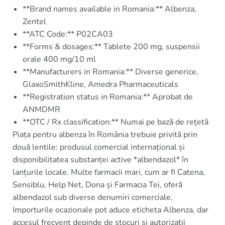
**Brand names available in Romania:** Albenza,
Zentel
**ATC Code:** P02CA03
**Forms & dosages:** Tablete 200 mg, suspensii
orale 400 mg/10 ml
**Manufacturers in Romania:** Diverse generice,
GlaxoSmithKline, Amedra Pharmaceuticals
**Registration status in Romania:** Aprobat de
ANMDMR
**OTC / Rx classification:** Numai pe bază de rețetă
Piața pentru albenza în România trebuie privită prin
două lentile: produsul comercial internațional și
disponibilitatea substanței active *albendazol* în
lanțurile locale. Multe farmacii mari, cum ar fi Catena,
Sensiblu, Help Net, Dona și Farmacia Tei, oferă
albendazol sub diverse denumiri comerciale.
Importurile ocazionale pot aduce eticheta Albenza, dar
accesul frecvent depinde de stocuri și autorizații