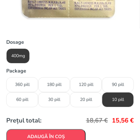
Dosage
400mg
Package
360 pill
180 pill
120 pill
90 pill
60 pill
30 pill
20 pill
10 pill
Prețul total:
18,67
€
15,56
€
ADAUGĂ ÎN COȘ