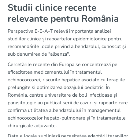
Studii clinice recente
relevante pentru România
Perspectiva E‑E‑A‑T relevă importanța analizei
studiilor clinice și rapoartelor epidemiologice pentru
recomandările locale privind albendazolul, cunoscut și
sub denumirea de "albenza".
Cercetările recente din Europa se concentrează pe
eficacitatea medicamentului în tratamentul
echinococcozei, riscurile hepatice asociate cu terapiile
prelungite și optimizarea dozajului pediatric. În
România, centre universitare de boli infecțioase și
parasitologie au publicat serii de cazuri și rapoarte care
confirmă utilitatea albendazolului în managementul
echinococozelor hepato‑pulmonare și în tratamentele
chirurgicale adjuvante.
Datele locale subliniază necesitatea adaptării terapiilor