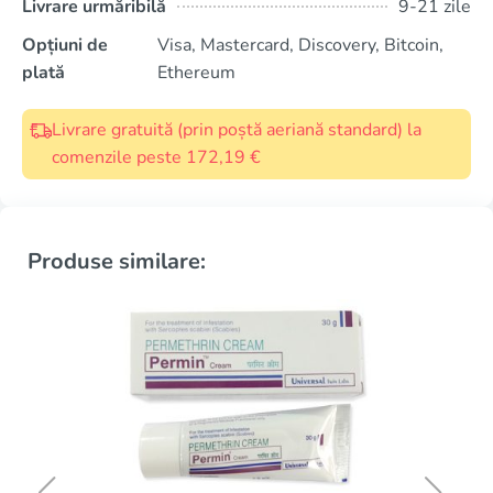
Livrare urmăribilă
9-21 zile
Opțiuni de
Visa, Mastercard, Discovery, Bitcoin,
plată
Ethereum
Livrare gratuită (prin poștă aeriană standard) la
comenzile peste 172,19 €
Produse similare: