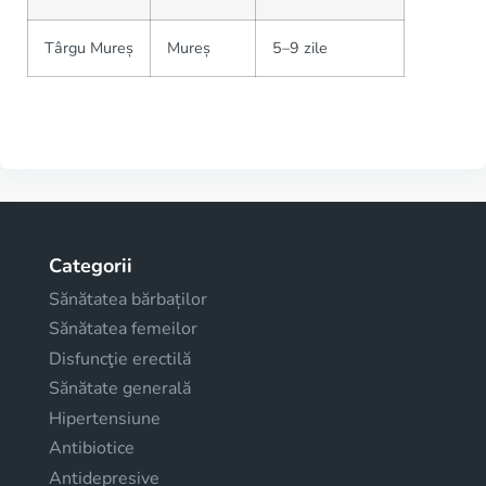
Târgu Mureș
Mureș
5–9 zile
Categorii
Sănătatea bărbaților
Sănătatea femeilor
Disfuncţie erectilă
Sănătate generală
Hipertensiune
Antibiotice
Antidepresive