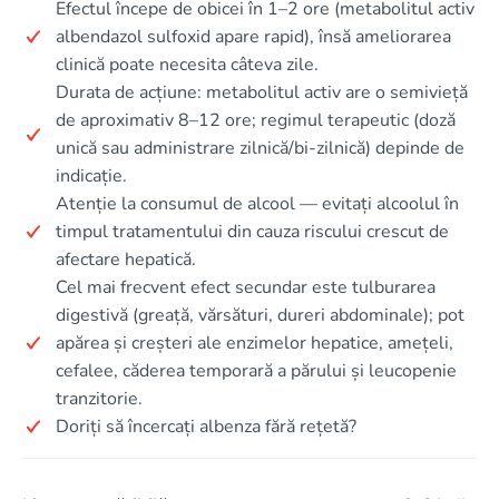
Efectul începe de obicei în 1–2 ore (metabolitul activ
albendazol sulfoxid apare rapid), însă ameliorarea
clinică poate necesita câteva zile.
Durata de acțiune: metabolitul activ are o semivieță
de aproximativ 8–12 ore; regimul terapeutic (doză
unică sau administrare zilnică/bi‑zilnică) depinde de
indicație.
Atenție la consumul de alcool — evitați alcoolul în
timpul tratamentului din cauza riscului crescut de
afectare hepatică.
Cel mai frecvent efect secundar este tulburarea
digestivă (greață, vărsături, dureri abdominale); pot
apărea și creșteri ale enzimelor hepatice, amețeli,
cefalee, căderea temporară a părului și leucopenie
tranzitorie.
Doriți să încercați albenza fără rețetă?