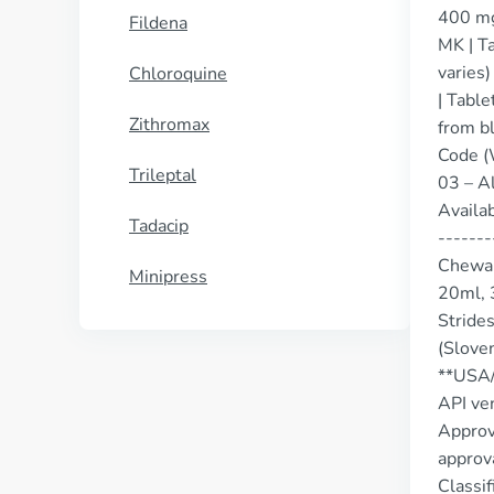
400 mg 
Fildena
MK | Ta
varies)
Chloroquine
| Table
Zithromax
from bl
Code (
Trileptal
03 – Al
Availab
Tadacip
-------
Chewab
Minipress
20ml, 3
Stride
(Sloven
**USA/
API ve
Approv
approva
Classif