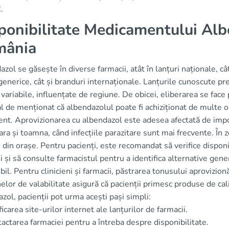
.
ponibilitate Medicamentului Alb
mânia
zol se găsește în diverse farmacii, atât în lanțuri naționale, cât 
enerice, cât și branduri internaționale. Lanțurile cunoscute 
 variabile, influențate de regiune. De obicei, eliberarea se fac
l de menționat că albendazolul poate fi achiziționat de multe ori
nt. Aprovizionarea cu albendazol este adesea afectată de importu
ra și toamna, când infecțiile parazitare sunt mai frecvente. În z
 din orașe. Pentru pacienți, este recomandat să verifice disponib
i și să consulte farmacistul pentru a identifica alternative gene
bil. Pentru clinicieni și farmacii, păstrarea tonusului aprovizionă
lor de valabilitate asigură că pacienții primesc produse de calit
zol, pacienții pot urma acești pași simpli:
ficarea site-urilor internet ale lanțurilor de farmacii.
actarea farmaciei pentru a întreba despre disponibilitate.