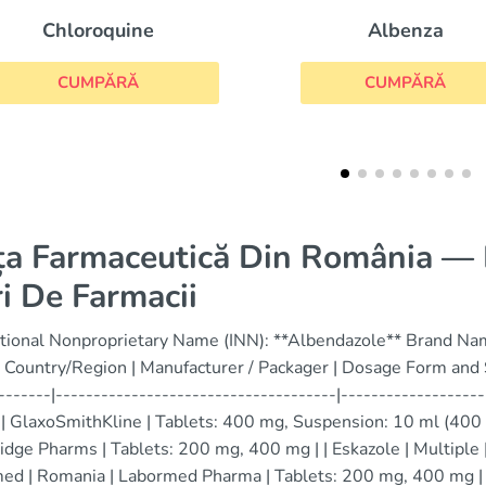
Albenza
Mebendazol
CUMPĂRĂ
CUMPĂRĂ
ța Farmaceutică Din România — D
i De Farmacii
ational Nonproprietary Name (INN): **Albendazole** Brand Name
Country/Region | Manufacturer / Packager | Dosage Form and St
-------|-------------------------------------|-------------------
 | GlaxoSmithKline | Tablets: 400 mg, Suspension: 10 ml (400 m
dge Pharms | Tablets: 200 mg, 400 mg | | Eskazole | Multiple |
ed | Romania | Labormed Pharma | Tablets: 200 mg, 400 mg | | 