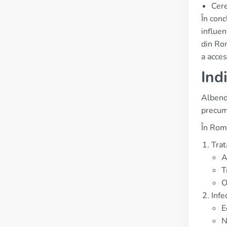
Cere
În conc
influe
din Ro
a acces
Ind
Albenda
precum 
În Româ
Trat
A
T
O
Infe
E
N