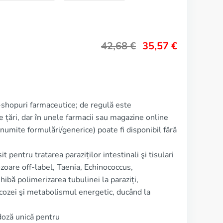
42,68
€
35,57
€
e-shopuri farmaceutice; de regulă este
țări, dar în unele farmacii sau magazine online
numite formulări/generice) poate fi disponibil fără
 pentru tratarea paraziților intestinali şi tisulari
ozoare off‑label, Taenia, Echinococcus,
hibă polimerizarea tubulinei la paraziți,
cozei şi metabolismul energetic, ducând la
doză unică pentru