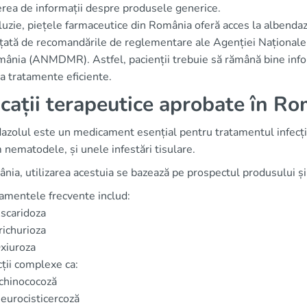
rea de informații despre produsele generice.
luzie, piețele farmaceutice din România oferă acces la albendazo
nțată de recomandările de reglementare ale Agenției Naționale
mânia (ANMDMR). Astfel, pacienții trebuie să rămână bine infor
a tratamente eficiente.
icații terapeutice aprobate în R
zolul este un medicament esențial pentru tratamentul infecțiilo
nematodele, și unele infestări tisulare.
nia, utilizarea acestuia se bazează pe prospectul produsului ș
amentele frecvente includ:
scaridoza
richurioza
xiuroza
cții complexe ca:
chinococoză
eurocisticercoză