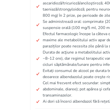
ascaridioză/tricurioză/anciloştiroză; 4
taeniază/strongyloidoză; pentru neuro
800 mg) în 2 prize, pe perioade de zil
Se administrează oral: comprimate (
suspensie orală (100 mg/5 ml, 200 m
Efectul farmacologic începe la câteva o
maxime ale metabolitului activ apar de 
paraziților poate necesita zile până la 
Durata de acţiune a metabolitului acti
~8–12 ore), dar regimul terapeutic var
cicluri săptămânale/lunare pentru infecţ
Evitați consumul de alcool pe durata tr
deoarece albendazolul poate creşte ris
Cel mai frecvent efect secundar: simpt
abdominale, diaree); pot apărea şi cefal
transaminazelor.
Ai dori să încerci albendazol fără rețet