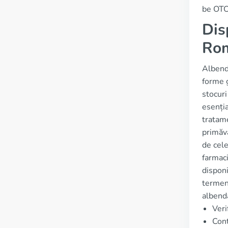
be OTC
Dis
Ro
Albenda
forme g
stocuri
esenția
tratame
primăva
de cele
farmaci
disponi
termene
albenda
Veri
Cont