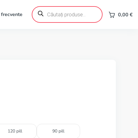
Products
search
 frecvente
0,00
€
120 pill
90 pill