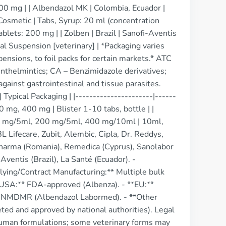
400 mg | | Albendazol MK | Colombia, Ecuador |
Cosmetic | Tabs, Syrup: 20 ml (concentration
ablets: 200 mg | | Zolben | Brazil | Sanofi-Aventis
al Suspension [veterinary] | *Packaging varies
pensions, to foil packs for certain markets.* ATC
thelmintics; CA – Benzimidazole derivatives;
gainst gastrointestinal and tissue parasites.
ypical Packaging | |----------------------|------
00 mg, 400 mg | Blister 1-10 tabs, bottle | |
100 mg/5ml, 200 mg/5ml, 400 mg/10ml | 10ml,
L Lifecare, Zubit, Alembic, Cipla, Dr. Reddys,
harma (Romania), Remedica (Cyprus), Sanolabor
Aventis (Brazil), La Santé (Ecuador). -
ying/Contract Manufacturing:** Multiple bulk
**USA:** FDA-approved (Albenza). - **EU:**
h ANMDMR (Albendazol Labormed). - **Other
eted and approved by national authorities). Legal
r human formulations; some veterinary forms may