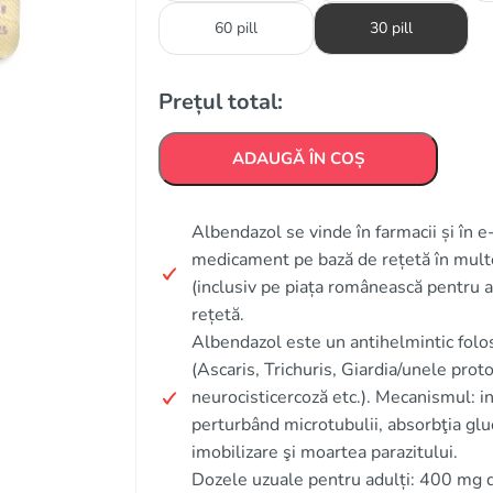
60 pill
30 pill
Prețul total:
ADAUGĂ ÎN COȘ
Albendazol se vinde în farmacii și în 
medicament pe bază de rețetă în multe 
(inclusiv pe piața românească pentru a
rețetă.
Albendazol este un antihelmintic folosit
(Ascaris, Trichuris, Giardia/unele prot
neurocisticercoză etc.). Mecanismul: in
perturbând microtubulii, absorbţia glu
imobilizare şi moartea parazitului.
Dozele uzuale pentru adulți: 400 mg 