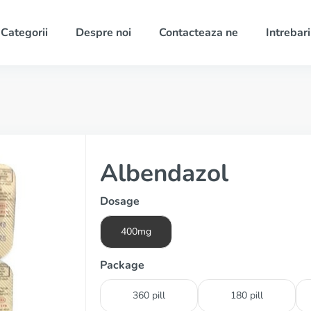
Categorii
Despre noi
Contacteaza ne
Intrebari
Albendazol
Dosage
400mg
Package
360 pill
180 pill