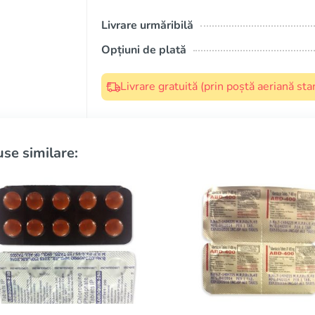
Livrare urmăribilă
Opțiuni de plată
Livrare gratuită (prin poștă aeriană s
se similare: