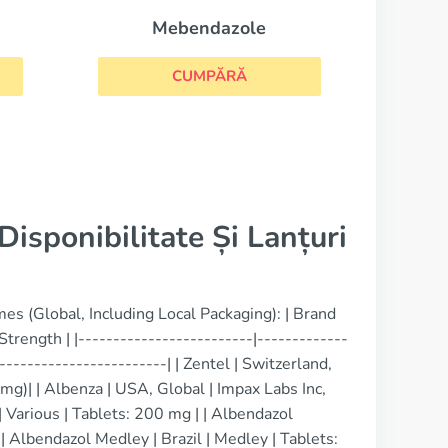
e
isponibilitate Și Lanțuri
s (Global, Including Local Packaging): | Brand
rength | |-------------------------|-------------
------------------------| | Zentel | Switzerland,
g)| | Albenza | USA, Global | Impax Labs Inc,
 Various | Tablets: 200 mg | | Albendazol
Albendazol Medley | Brazil | Medley | Tablets: