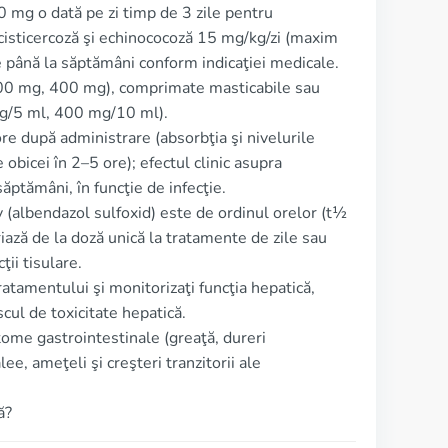
00 mg o dată pe zi timp de 3 zile pentru
cisticercoză şi echinococoză 15 mg/kg/zi (maxim
e până la săptămâni conform indicaţiei medicale.
200 mg, 400 mg), comprimate masticabile sau
g/5 ml, 400 mg/10 ml).
re după administrare (absorbţia şi nivelurile
obicei în 2–5 ore); efectul clinic asupra
săptămâni, în funcţie de infecţie.
v (albendazol sulfoxid) este de ordinul orelor (t½
iază de la doză unică la tratamente de zile sau
ii tisulare.
atamentului şi monitorizaţi funcţia hepatică,
cul de toxicitate hepatică.
ome gastrointestinale (greaţă, dureri
ee, ameţeli şi creşteri tranzitorii ale
ă?