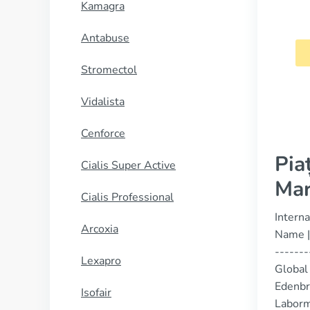
Kamagra
Chloroquine
Antabuse
CUMPĂRĂ
Stromectol
Vidalista
Cenforce
Pia
Cialis Super Active
Mar
Cialis Professional
Intern
Arcoxia
Name | 
-------
Lexapro
Global
Edenbri
Isofair
Laborm