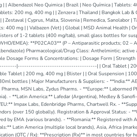
| | Albendazol Neo Quimica | Brazil | Neo Química | Tablets: 
blets: 200 mg, 400 mg | | Zenzera | Thailand | Bangkok Lab & 
 | | Zestaval | Cyprus, Malta, Slovenia | Remedica, Sanolabor | T
ts: 400 mg | | Valbazen (Vet) | Global | MSD Animal Health | Or
isters of 1-2 tablets (400 mg/tab), small glass bottles for sus
WHO/EMEA): **P02CA03** (P – Antiparasitic products; 02 – An
bendazole) Pharmacological/Drug Class: Anthelmintic; active a
le Dosage Forms & Concentrations: | Dosage Form | Strength | T
--------|-------------------------------------| | Oral Tablet | 2
le Tablet | 200 mg, 400 mg | Blister | | Oral Suspension | 
0ml bottles | Major Manufacturers & Suppliers: - **India:** AB
s Pharma, MSN Labs, Zydus Pharms. - **Europe:** Labormed P
ia). - **Latin America:** Lafedar (Argentina), Medley & Sanofi-
EU:** Impax Labs, Edenbridge Pharms, Chartwell Rx. - **Suppl
ndors (over 150 globally). Registration & Approval Status: - 
ed by EMA (various brands). - **Romania:** Registered wit
ls:** Latin America (multiple local brands), Asia, Africa (mark
ication (OTC / Rx): **Prescription (Rx)** in most countries fo