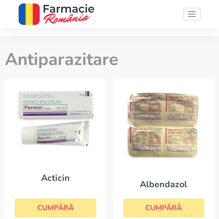
Antiparazitare
Acticin
Albendazol
CUMPĂRĂ
CUMPĂRĂ