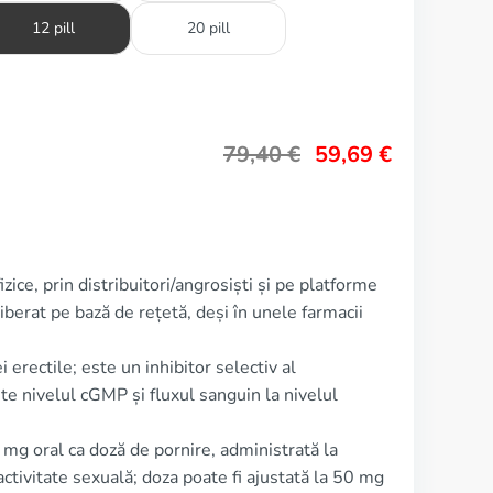
12 pill
20 pill
79,40
€
59,69
€
zice, prin distribuitori/angrosiști și pe platforme
berat pe bază de rețetă, deși în unele farmacii
i erectile; este un inhibitor selectiv al
te nivelul cGMP și fluxul sanguin la nivelul
g oral ca doză de pornire, administrată la
tivitate sexuală; doza poate fi ajustată la 50 mg