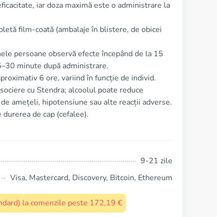
ficacitate, iar doza maximă este o administrare la
letă film‑coată (ambalaje în blistere, de obicei
nele persoane observă efecte începând de la 15
15–30 minute după administrare.
proximativ 6 ore, variind în funcție de individ.
asociere cu Stendra; alcoolul poate reduce
 de amețeli, hipotensiune sau alte reacții adverse.
 durerea de cap (cefalee).
9-21 zile
Visa, Mastercard, Discovery, Bitcoin, Ethereum
tandard) la comenzile peste 172,19 €