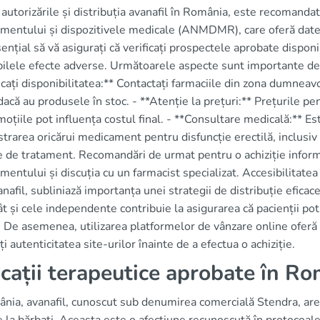
 autorizările și distribuția avanafil în România, este recomanda
mentului și dispozitivele medicale (ANMDMR), care oferă date
ențial să vă asigurați că verificați prospectele aprobate disponibi
bilele efecte adverse. Următoarele aspecte sunt importante de l
icați disponibilitatea:** Contactați farmaciile din zona dumneav
acă au produsele în stoc. - **Atenție la prețuri:** Prețurile pent
moțiile pot influența costul final. - **Consultare medicală:** Es
trarea oricărui medicament pentru disfuncție erectilă, inclusiv
 de tratament. Recomandări de urmat pentru o achiziție informa
entului și discuția cu un farmacist specializat. Accesibilitate
vanafil, subliniază importanța unei strategii de distribuție efica
ât și cele independente contribuie la asigurarea că pacienții pot
 De asemenea, utilizarea platformelor de vânzare online oferă o
ați autenticitatea site-urilor înainte de a efectua o achiziție.
icații terapeutice aprobate în R
nia, avanafil, cunoscut sub denumirea comercială Stendra, are c