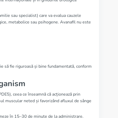
le internaționale și în ghidurile urologice
milie sau specialist) care va evalua cauzele
ogice, metabolice sau psihogene. Avanafil nu este
uie să fie riguroasă și bine fundamentată, conform
rganism
 (PDE5), ceea ce înseamnă că acționează prin
ul muscular neted și favorizând afluxul de sânge
oneze în 15–30 de minute de la administrare.