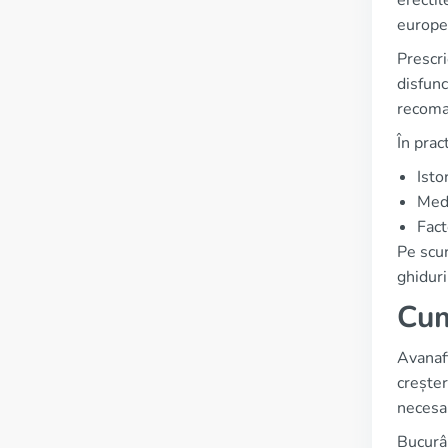
erectil
europe
Prescri
disfunc
recoman
În prac
Isto
Medi
Fact
Pe scur
ghiduri
Cum
Avanafi
creșter
necesar
Bucurân