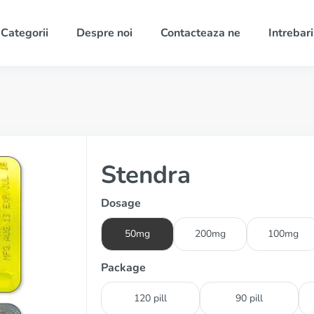
Categorii
Despre noi
Contacteaza ne
Intrebari
Stendra
Dosage
50mg
200mg
100mg
Package
120 pill
90 pill