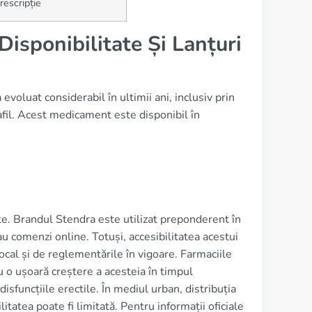
escripție
isponibilitate Și Lanțuri
oluat considerabil în ultimii ani, inclusiv prin
afil. Acest medicament este disponibil în
te. Brandul Stendra este utilizat preponderent în
au comenzi online. Totuși, accesibilitatea acestui
ocal și de reglementările în vigoare. Farmaciile
u o ușoară creștere a acesteia în timpul
disfuncțiile erectile. În mediul urban, distribuția
itatea poate fi limitată. Pentru informații oficiale