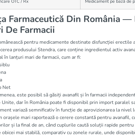
ficare OTC / Rx
Medicament pe bază de pr
ța Farmaceutică Din România — D
i De Farmacii
omânească pentru medicamente destinate disfuncției erectile a ev
cerea produsului Stendra, care conține ingredientul activ avan
al în lanțuri mari de farmacii, cum ar fi:
siblu
ena
a
p Net
enea, este posibil să găsiți avanafil și în farmacii independen
 Unite, dar în România poate fi disponibil prin import paralel s
ent variază semnificativ în funcție de aprovizionarea la nivel l
n orașele mari raportează o cerere constantă pentru avanafil, c
rilor și la final de an, când cuplurile caută soluții rapide pentru 
 obicei mai stabilă, comparativ cu zonele rurale, unde disponibil