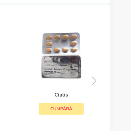
Viagra Super Active
CUMPĂRĂ
lis
PĂRĂ