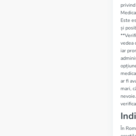
privind
Medica
Este es
și posi
**Verif
vedea d
iar pro
adminis
opțiune
medicam
ar fi a
mari, c
nevoie.
verific
Ind
În Româ