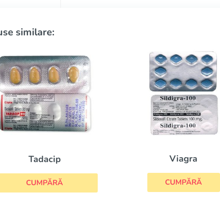
se similare:
Viagra
Cia
CUMPĂRĂ
CUM