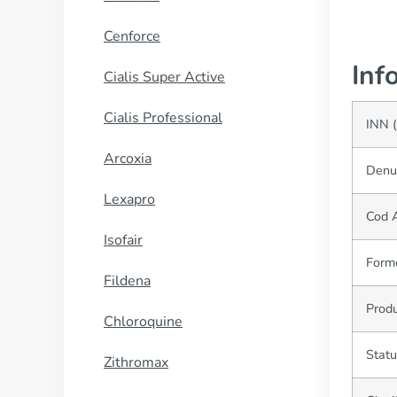
Cenforce
Inf
Cialis Super Active
Cialis Professional
INN 
Arcoxia
Denum
Lexapro
Cod 
Isofair
Form
Fildena
Produ
Chloroquine
Statu
Zithromax