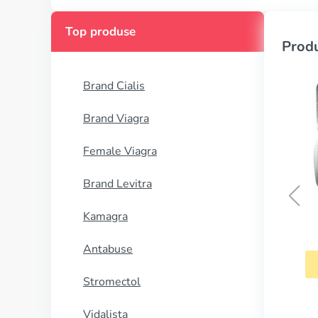
Top produse
Produ
Brand Cialis
Brand Viagra
Female Viagra
Brand Levitra
Kamagra
Tadacip
Antabuse
CUMPĂRĂ
Stromectol
Vidalista