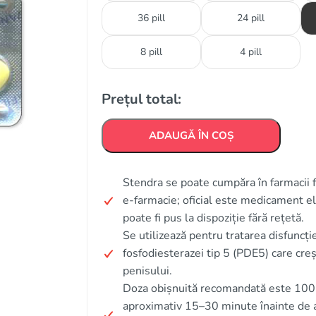
36 pill
24 pill
8 pill
4 pill
Prețul total:
ADAUGĂ ÎN COȘ
Stendra se poate cumpăra în farmacii fi
e‑farmacie; oficial este medicament eli
poate fi pus la dispoziție fără rețetă.
Se utilizează pentru tratarea disfuncție
fosfodiesterazei tip 5 (PDE5) care creș
penisului.
Doza obișnuită recomandată este 100 m
aproximativ 15–30 minute înainte de ac