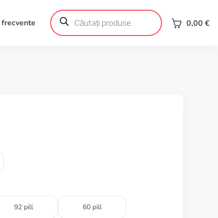
Products
search
 frecvente
0,00
€
92 pill
60 pill