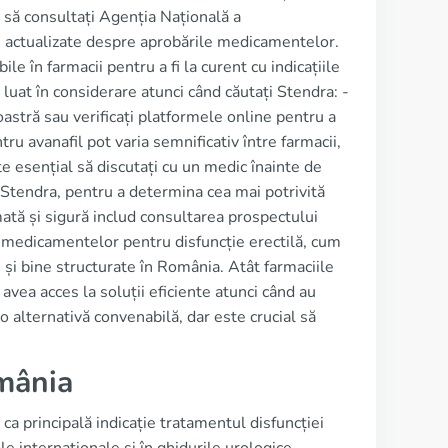
t să consultați Agenția Națională a
 actualizate despre aprobările medicamentelor.
le în farmacii pentru a fi la curent cu indicațiile
uat în considerare atunci când căutați Stendra: -
oastră sau verificați platformele online pentru a
ru avanafil pot varia semnificativ între farmacii,
te esențial să discutați cu un medic înainte de
 Stendra, pentru a determina cea mai potrivită
tă și sigură includ consultarea prospectului
a medicamentelor pentru disfuncție erectilă, cum
ce și bine structurate în România. Atât farmaciile
 avea acces la soluții eficiente atunci când au
 alternativă convenabilă, dar este crucial să
omânia
a principală indicație tratamentul disfuncției