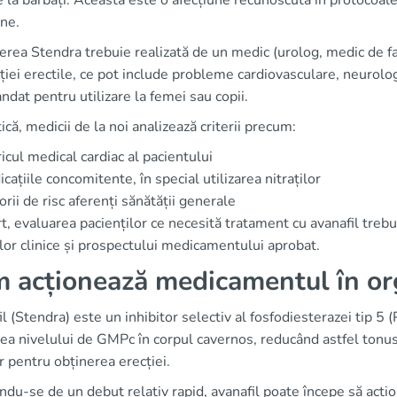
e la bărbați. Aceasta este o afecțiune recunoscută în protocoale
ne.
erea Stendra trebuie realizată de un medic (urolog, medic de fa
ției erectile, ce pot include probleme cardiovasculare, neurol
dat pentru utilizare la femei sau copii.
tică, medicii de la noi analizează criterii precum:
ricul medical cardiac al pacientului
cațiile concomitente, în special utilizarea nitraților
orii de risc aferenți sănătății generale
t, evaluarea pacienților ce necesită tratament cu avanafil treb
lor clinice și prospectului medicamentului aprobat.
 acționează medicamentul în o
l (Stendra) este un inhibitor selectiv al fosfodiesterazei tip 5
ea nivelului de GMPc în corpul cavernos, reducând astfel tonus
 pentru obținerea erecției.
du-se de un debut relativ rapid, avanafil poate începe să acți