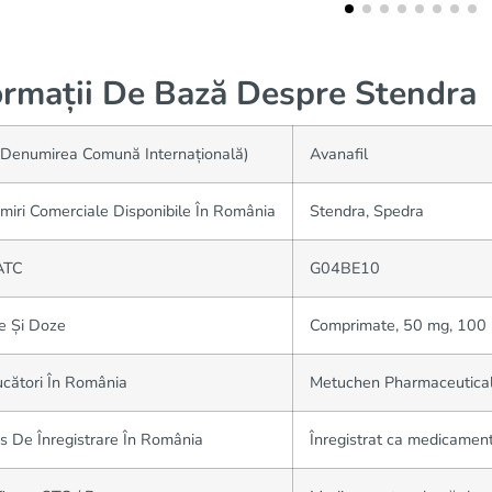
ormații De Bază Despre Stendra
(Denumirea Comună Internațională)
Avanafil
iri Comerciale Disponibile În România
Stendra, Spedra
ATC
G04BE10
e Și Doze
Comprimate, 50 mg, 100
cători În România
Metuchen Pharmaceutical
s De Înregistrare În România
Înregistrat ca medicament 