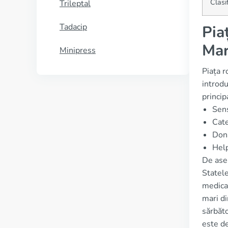
Clasi
Trileptal
Tadacip
Pia
Mar
Minipress
Piața r
introdu
princip
Sen
Cat
Don
Hel
De asem
Statele
medicam
mari di
sărbăto
este de