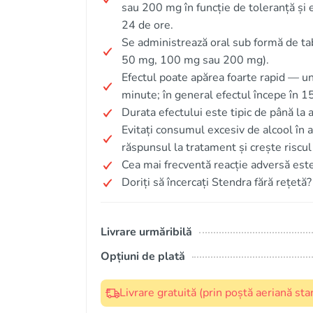
sau 200 mg în funcție de toleranță și e
24 de ore.
Se administrează oral sub formă de tab
50 mg, 100 mg sau 200 mg).
Efectul poate apărea foarte rapid — u
minute; în general efectul începe în 
Durata efectului este tipic de până la a
Evitați consumul excesiv de alcool în 
răspunsul la tratament și crește riscul
Cea mai frecventă reacție adversă este
Doriți să încercați Stendra fără rețetă?
Livrare urmăribilă
Opțiuni de plată
Livrare gratuită (prin poștă aeriană s