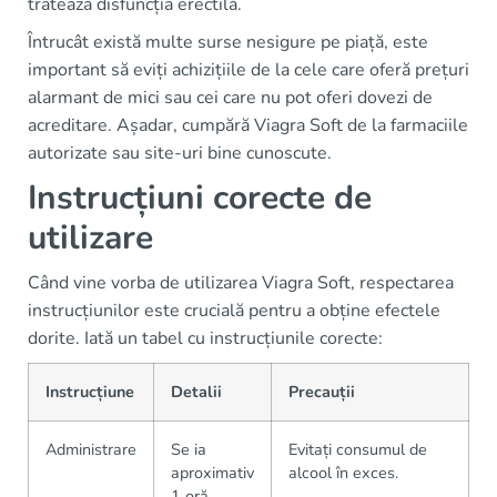
tratează disfuncția erectilă.
Întrucât există multe surse nesigure pe piață, este
important să eviți achizițiile de la cele care oferă prețuri
alarmant de mici sau cei care nu pot oferi dovezi de
acreditare. Așadar, cumpără Viagra Soft de la farmaciile
autorizate sau site-uri bine cunoscute.
Instrucțiuni corecte de
utilizare
Când vine vorba de utilizarea Viagra Soft, respectarea
instrucțiunilor este crucială pentru a obține efectele
dorite. Iată un tabel cu instrucțiunile corecte:
Instrucțiune
Detalii
Precauții
Administrare
Se ia
Evitați consumul de
aproximativ
alcool în exces.
1 oră