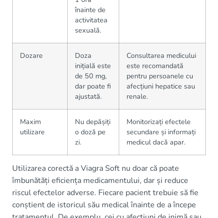
înainte de
activitatea
sexuală.
Dozare
Doza
Consultarea medicului
inițială este
este recomandată
de 50 mg,
pentru persoanele cu
dar poate fi
afecțiuni hepatice sau
ajustată.
renale.
Maxim
Nu depășiți
Monitorizați efectele
utilizare
o doză pe
secundare și informați
zi.
medicul dacă apar.
Utilizarea corectă a Viagra Soft nu doar că poate
îmbunătăți eficiența medicamentului, dar și reduce
riscul efectelor adverse. Fiecare pacient trebuie să fie
conștient de istoricul său medical înainte de a începe
tratamentul. De exemplu, cei cu afecțiuni de inimă sau