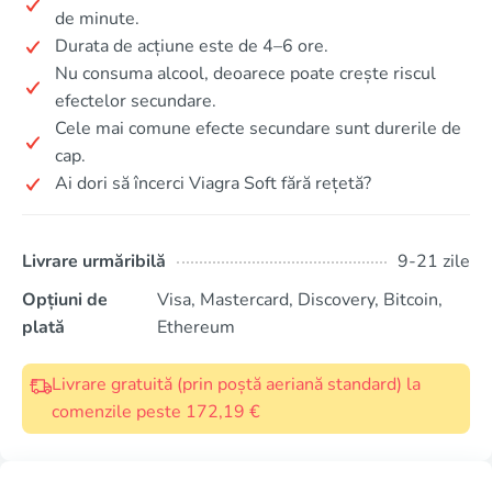
de minute.
Durata de acțiune este de 4–6 ore.
Nu consuma alcool, deoarece poate crește riscul
efectelor secundare.
Cele mai comune efecte secundare sunt durerile de
cap.
Ai dori să încerci Viagra Soft fără rețetă?
Livrare urmăribilă
9-21 zile
Opțiuni de
Visa, Mastercard, Discovery, Bitcoin,
plată
Ethereum
Livrare gratuită (prin poștă aeriană standard) la
comenzile peste 172,19 €