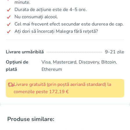
minute.
Durata de acțiune este de 4–5 ore.
Nu consumați alcool.
Cel mai frecvent efect secundar este durerea de cap.
Ați dori să încercați Malegra fără rețetă?
Livrare urmăribilă
9-21 zile
Opțiuni de
Visa, Mastercard, Discovery, Bitcoin,
plată
Ethereum
Livrare gratuită (prin poștă aeriană standard) la
comenzile peste 172,19 €
Produse similare: