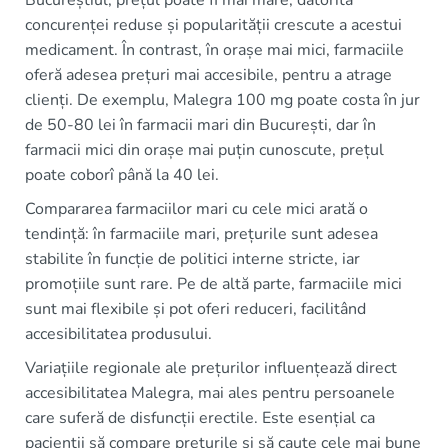
Bucureștiul, prețul poate fi mai mare, datorită
concurenței reduse și popularității crescute a acestui
medicament. În contrast, în orașe mai mici, farmaciile
oferă adesea prețuri mai accesibile, pentru a atrage
clienți. De exemplu, Malegra 100 mg poate costa în jur
de 50-80 lei în farmacii mari din București, dar în
farmacii mici din orașe mai puțin cunoscute, prețul
poate coborî până la 40 lei.
Compararea farmaciilor mari cu cele mici arată o
tendință: în farmaciile mari, prețurile sunt adesea
stabilite în funcție de politici interne stricte, iar
promoțiile sunt rare. Pe de altă parte, farmaciile mici
sunt mai flexibile și pot oferi reduceri, facilitând
accesibilitatea produsului.
Variațiile regionale ale prețurilor influențează direct
accesibilitatea Malegra, mai ales pentru persoanele
care suferă de disfuncții erectile. Este esențial ca
pacienții să compare prețurile și să caute cele mai bune