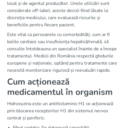
local și de agentul producător. Unele utilizări sunt
considerate off-label, aceste decizii fiind lăsate la
discreția medicului, care evaluează riscurile și
beneficiile pentru fiecare pacient.
Este vital ca persoanele cu comorbidități, cum ar fi
bolile cardiace sau insuficiența hepatică/renală, să
consulte întotdeauna un specialist înainte de a începe
tratamentul. Medicii din România respectă ghidurile
europene și naționale, optând pentru tratamente care
necesită monitorizare rigurosă și reevaluări rapide.
Cum acționează
medicamentul în organism
Hidroxyzina este un antihistaminic H1 ce acționează
prin blocarea receptorilor H1 din sistemul nervos
central și periferic.
Efect sedativ: Se datorează capacității