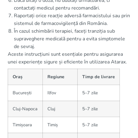
Dacă uitați o doză, nu dublați următoarea, ci
contactați medicul pentru recomandări.
Raportați orice reacție adversă farmacistului sau prin
sistemul de farmacovigilență din România.
În cazul schimbării terapiei, faceți tranziția sub
supraveghere medicală pentru a evita simptomele
de sevraj.
Aceste instrucțiuni sunt esențiale pentru asigurarea
unei experiențe sigure și eficiente în utilizarea Atarax.
Oraș
Regiune
Timp de livrare
București
Ilfov
5–7 zile
Cluj-Napoca
Cluj
5–7 zile
Timișoara
Timiș
5–7 zile