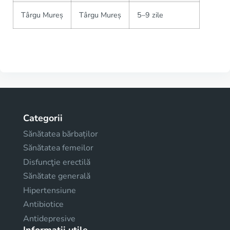
Târgu Mureș
Târgu Mureș
5–9 zile
Categorii
Sănătatea bărbaților
Sănătatea femeilor
Disfuncţie erectilă
Sănătate generală
Hipertensiune
Antibiotice
Antidepresive
Informații utile