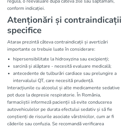
regulă, o reevaluare după câteva zile sau săptămâni,
conform indicației.
Atenționări și contraindicații
specifice
Atarax prezintă câteva contraindicații și avertizări
importante ce trebuie luate în considerare:
hipersensibilitate la hidroxyzina sau excipienți;
sarcină și alăptare - necesită evaluare medicală;
antecedente de tulburări cardiace sau prelungire a
intervalului QT, care necesită prudență.
Interacțiunile cu alcoolul și alte medicamente sedative
pot duce la depresie respiratorie. În România,
farmaciiștii informeză pacienții să evite conducerea
autovehiculelor pe durata efectului sedativ și să fie
conștienți de riscurile asociate vârstnicilor, cum ar fi
căderile sau confuzia. Se recomandă verificarea