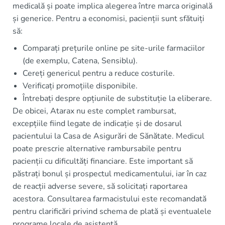
medicală și poate implica alegerea între marca originală
și generice. Pentru a economisi, pacienții sunt sfătuiți
să:
Comparați prețurile online pe site-urile farmaciilor
(de exemplu, Catena, Sensiblu).
Cereți genericul pentru a reduce costurile.
Verificați promoțiile disponibile.
Întrebați despre opțiunile de substituție la eliberare.
De obicei, Atarax nu este complet rambursat,
excepțiile fiind legate de indicație și de dosarul
pacientului la Casa de Asigurări de Sănătate. Medicul
poate prescrie alternative rambursabile pentru
pacienții cu dificultăți financiare. Este important să
păstrați bonul și prospectul medicamentului, iar în caz
de reacții adverse severe, să solicitați raportarea
acestora. Consultarea farmacistului este recomandată
pentru clarificări privind schema de plată și eventualele
programe locale de asistență.