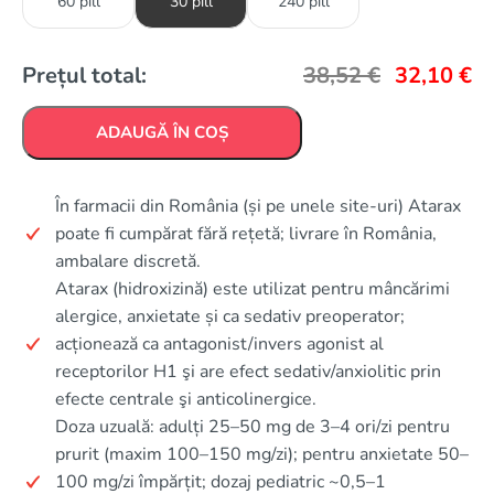
60 pill
30 pill
240 pill
Prețul total:
38,52
€
32,10
€
ADAUGĂ ÎN COȘ
În farmacii din România (și pe unele site‑uri) Atarax
poate fi cumpărat fără rețetă; livrare în România,
ambalare discretă.
Atarax (hidroxizină) este utilizat pentru mâncărimi
alergice, anxietate și ca sedativ preoperator;
acționează ca antagonist/invers agonist al
receptorilor H1 şi are efect sedativ/anxiolitic prin
efecte centrale şi anticolinergice.
Doza uzuală: adulți 25–50 mg de 3–4 ori/zi pentru
prurit (maxim 100–150 mg/zi); pentru anxietate 50–
100 mg/zi împărțit; dozaj pediatric ~0,5–1