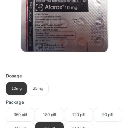
Dosage
10mg
25mg
Package
360 pill
180 pill
120 pill
90 pill