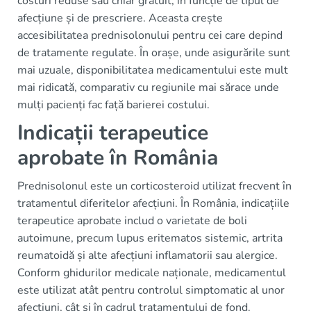
costuri reduse sau chiar gratuit, în funcție de tipul de
afecțiune și de prescriere. Aceasta crește
accesibilitatea prednisolonului pentru cei care depind
de tratamente regulate. În orașe, unde asigurările sunt
mai uzuale, disponibilitatea medicamentului este mult
mai ridicată, comparativ cu regiunile mai sărace unde
mulți pacienți fac față barierei costului.
Indicații terapeutice
aprobate în România
Prednisolonul este un corticosteroid utilizat frecvent în
tratamentul diferitelor afecțiuni. În România, indicațiile
terapeutice aprobate includ o varietate de boli
autoimune, precum lupus eritematos sistemic, artrita
reumatoidă și alte afecțiuni inflamatorii sau alergice.
Conform ghidurilor medicale naționale, medicamentul
este utilizat atât pentru controlul simptomatic al unor
afecțiuni, cât și în cadrul tratamentului de fond.