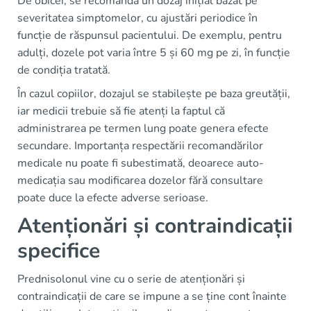
De obicei, se recomandă un dozaj inițial bazat pe
severitatea simptomelor, cu ajustări periodice în
funcție de răspunsul pacientului. De exemplu, pentru
adulți, dozele pot varia între 5 și 60 mg pe zi, în funcție
de condiția tratată.
În cazul copiilor, dozajul se stabilește pe baza greutății,
iar medicii trebuie să fie atenți la faptul că
administrarea pe termen lung poate genera efecte
secundare. Importanța respectării recomandărilor
medicale nu poate fi subestimată, deoarece auto-
medicația sau modificarea dozelor fără consultare
poate duce la efecte adverse serioase.
Atenționări și contraindicații
specifice
Prednisolonul vine cu o serie de atenționări și
contraindicații de care se impune a se ține cont înainte