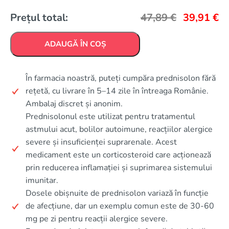
Prețul total:
47,89
€
39,91
€
ADAUGĂ ÎN COȘ
În farmacia noastră, puteți cumpăra prednisolon fără
rețetă, cu livrare în 5–14 zile în întreaga Românie.
Ambalaj discret și anonim.
Prednisolonul este utilizat pentru tratamentul
astmului acut, bolilor autoimune, reacțiilor alergice
severe și insuficienței suprarenale. Acest
medicament este un corticosteroid care acționează
prin reducerea inflamației și suprimarea sistemului
imunitar.
Dosele obișnuite de prednisolon variază în funcție
de afecțiune, dar un exemplu comun este de 30-60
mg pe zi pentru reacții alergice severe.