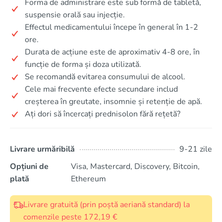
Forma de administrare este sub formă de tabletă,
suspensie orală sau injecție.
Effectul medicamentului începe în general în 1-2
ore.
Durata de acțiune este de aproximativ 4-8 ore, în
funcție de forma și doza utilizată.
Se recomandă evitarea consumului de alcool.
Cele mai frecvente efecte secundare includ
creșterea în greutate, insomnie și retenție de apă.
Ați dori să încercați prednisolon fără rețetă?
Livrare urmăribilă
9-21 zile
Opțiuni de
Visa, Mastercard, Discovery, Bitcoin,
plată
Ethereum
Livrare gratuită (prin poștă aeriană standard) la
comenzile peste 172,19 €