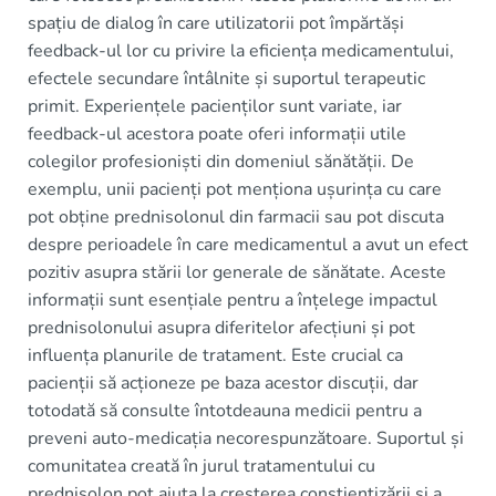
spațiu de dialog în care utilizatorii pot împărtăși
feedback-ul lor cu privire la eficiența medicamentului,
efectele secundare întâlnite și suportul terapeutic
primit. Experiențele pacienților sunt variate, iar
feedback-ul acestora poate oferi informații utile
colegilor profesioniști din domeniul sănătății. De
exemplu, unii pacienți pot menționa ușurința cu care
pot obține prednisolonul din farmacii sau pot discuta
despre perioadele în care medicamentul a avut un efect
pozitiv asupra stării lor generale de sănătate. Aceste
informații sunt esențiale pentru a înțelege impactul
prednisolonului asupra diferitelor afecțiuni și pot
influența planurile de tratament. Este crucial ca
pacienții să acționeze pe baza acestor discuții, dar
totodată să consulte întotdeauna medicii pentru a
preveni auto-medicația necorespunzătoare. Suportul și
comunitatea creată în jurul tratamentului cu
prednisolon pot ajuta la creșterea conștientizării și a