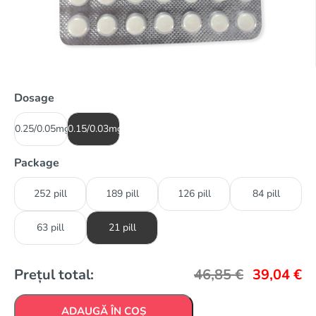
Dosage
0.25/0.05mg
0.15/0.03mg
Package
252 pill
189 pill
126 pill
84 pill
63 pill
21 pill
Prețul total:
46,85
€
39,04
€
ADAUGĂ ÎN COȘ