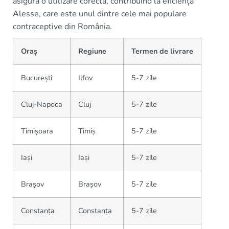
asigură o utilizare corectă, contribuind la eficiența
Alesse, care este unul dintre cele mai populare
contraceptive din România.
Oraș
Regiune
Termen de livrare
București
Ilfov
5-7 zile
Cluj-Napoca
Cluj
5-7 zile
Timișoara
Timiș
5-7 zile
Iași
Iași
5-7 zile
Brașov
Brașov
5-7 zile
Constanța
Constanța
5-7 zile