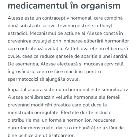
medicamentul în organism
Alesse este un contraceptiv hormonal, care combină
două substanțe active: levonorgestrel și ethinyl
estradiol. Mecanismul de acțiune al Alesse constă în
prevenirea ovulației prin inhibarea eliberării hormonilor
care controlează ovulația. Astfel, ovarele nu eliberează
ovule, ceea ce reduce șansele de apariție a unei sarcini.
De asemenea, Alesse afectează și mucoasa cervicală,
îngroșând-o, ceea ce face mai dificil pentru
spermatozoizi să ajungă la ovule.
Impactul asupra sistemului hormonal este semnificativ.
Alesse echilibrează nivelurile hormonale ale femeii,
prevenind modificări drastice care pot duce la
menstruații neregulate. Efectele dorite includ o
distribuirie mai uniformă a hormonilor, reducerea
durerilor menstruale, dar și o îmbunătățire a stării de
bine psihice ale utilizatoarelor.