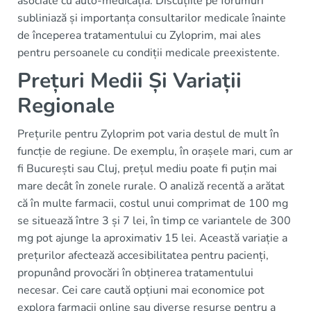
asociate cu auto-medicația. Discuțiile pe forumuri
subliniază și importanța consultarilor medicale înainte
de începerea tratamentului cu Zyloprim, mai ales
pentru persoanele cu condiții medicale preexistente.
Prețuri Medii Și Variații
Regionale
Prețurile pentru Zyloprim pot varia destul de mult în
funcție de regiune. De exemplu, în orașele mari, cum ar
fi București sau Cluj, prețul mediu poate fi puțin mai
mare decât în zonele rurale. O analiză recentă a arătat
că în multe farmacii, costul unui comprimat de 100 mg
se situează între 3 și 7 lei, în timp ce variantele de 300
mg pot ajunge la aproximativ 15 lei. Această variație a
prețurilor afectează accesibilitatea pentru pacienți,
propunând provocări în obținerea tratamentului
necesar. Cei care caută opțiuni mai economice pot
explora farmacii online sau diverse resurse pentru a