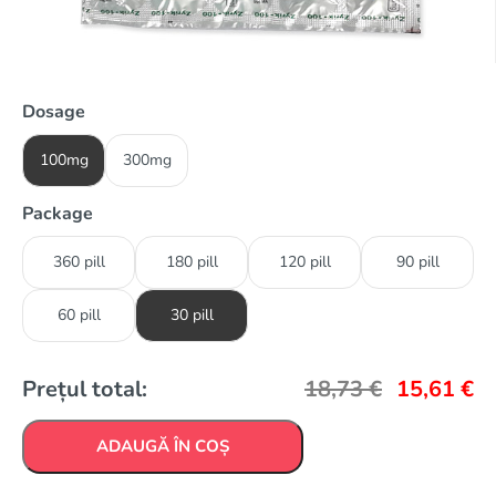
Dosage
100mg
300mg
Package
360 pill
180 pill
120 pill
90 pill
60 pill
30 pill
Prețul total:
18,73
€
15,61
€
ADAUGĂ ÎN COȘ