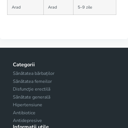
Arad
Arad
5–9 zile
Categorii
Sănătatea bărbaților
Sănătatea femeilor
Disfuncţie erectilă
Sănătate generală
Hipertensiune
Antibiotice
Antidepresive
Informații utile