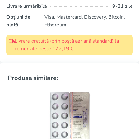
Livrare urmăribilă
9-21 zile
Opțiuni de
Visa, Mastercard, Discovery, Bitcoin,
plată
Ethereum
Livrare gratuită (prin poștă aeriană standard) la
comenzile peste 172,19 €
Produse similare: