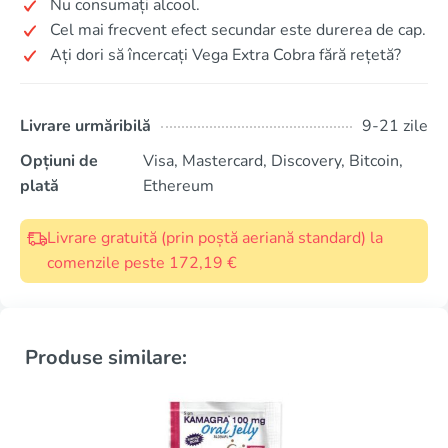
Nu consumați alcool.
Cel mai frecvent efect secundar este durerea de cap.
Ați dori să încercați Vega Extra Cobra fără rețetă?
Livrare urmăribilă
9-21 zile
Opțiuni de
Visa, Mastercard, Discovery, Bitcoin,
plată
Ethereum
Livrare gratuită (prin poștă aeriană standard) la
comenzile peste 172,19 €
Produse similare: