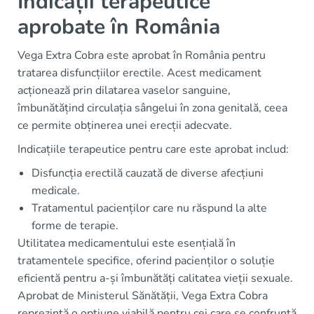
Indicații terapeutice
aprobate în România
Vega Extra Cobra este aprobat în România pentru
tratarea disfuncțiilor erectile. Acest medicament
acționează prin dilatarea vaselor sanguine,
îmbunătățind circulația sângelui în zona genitală, ceea
ce permite obținerea unei erecții adecvate.
Indicațiile terapeutice pentru care este aprobat includ:
Disfuncția erectilă cauzată de diverse afecțiuni
medicale.
Tratamentul pacienților care nu răspund la alte
forme de terapie.
Utilitatea medicamentului este esențială în
tratamentele specifice, oferind pacienților o soluție
eficientă pentru a-și îmbunătăți calitatea vieții sexuale.
Aprobat de Ministerul Sănătății, Vega Extra Cobra
reprezintă o opțiune viabilă pentru cei care se confruntă