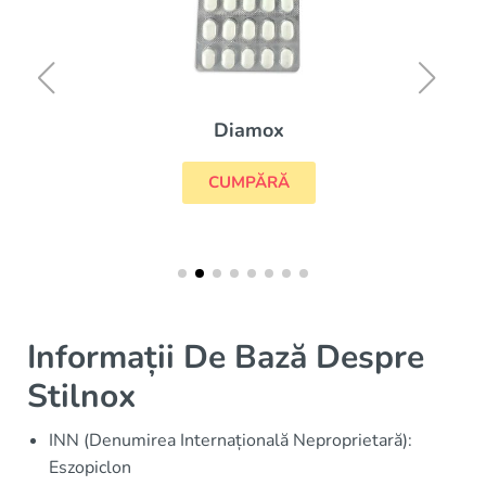
Diamox
CUMPĂRĂ
Informații De Bază Despre
Stilnox
INN (Denumirea Internațională Neproprietară):
Eszopiclon