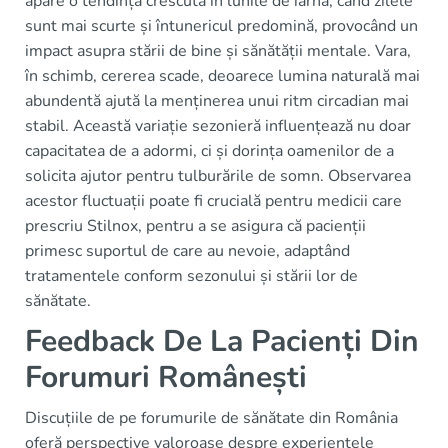
apare o tendință crescută în lunile de iarnă, când zilele
sunt mai scurte și întunericul predomină, provocând un
impact asupra stării de bine și sănătății mentale. Vara,
în schimb, cererea scade, deoarece lumina naturală mai
abundentă ajută la menținerea unui ritm circadian mai
stabil. Această variație sezonieră influențează nu doar
capacitatea de a adormi, ci și dorința oamenilor de a
solicita ajutor pentru tulburările de somn. Observarea
acestor fluctuații poate fi crucială pentru medicii care
prescriu Stilnox, pentru a se asigura că pacienții
primesc suportul de care au nevoie, adaptând
tratamentele conform sezonului și stării lor de
sănătate.
Feedback De La Pacienți Din
Forumuri Românești
Discuțiile de pe forumurile de sănătate din România
oferă perspective valoroase despre experiențele