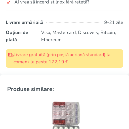
Ai vrea să încerci stilnox fără rețetă?
Livrare urmăribilă
9-21 zile
Opțiuni de
Visa, Mastercard, Discovery, Bitcoin,
plată
Ethereum
Livrare gratuită (prin poștă aeriană standard) la
comenzile peste 172,19 €
Produse similare: