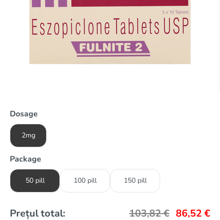
Dosage
2mg
Package
50 pill
100 pill
150 pill
Prețul total:
103,82
€
86,52
€