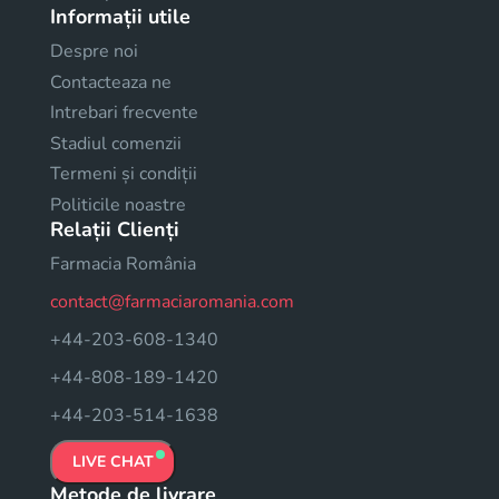
Informații utile
Despre noi
Contacteaza ne
Intrebari frecvente
Stadiul comenzii
Termeni și condiții
Politicile noastre
Relații Clienți
Farmacia România
contact@farmaciaromania.com
+44-203-608-1340
+44-808-189-1420
+44-203-514-1638
LIVE CHAT
Metode de livrare