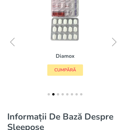
Diamox
CUMPĂRĂ
Informații De Bază Despre
Sleepose