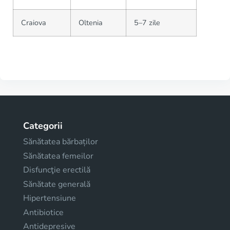
Craiova
Oltenia
5–7 zile
Categorii
Sănătatea bărbaților
Sănătatea femeilor
Disfuncţie erectilă
Sănătate generală
Hipertensiune
Antibiotice
Antidepresive