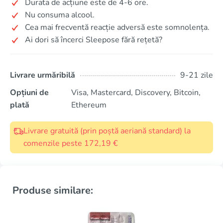
Durata de acțiune este de 4-6 ore.
Nu consuma alcool.
Cea mai frecventă reacție adversă este somnolența.
Ai dori să încerci Sleepose fără rețetă?
Livrare urmăribilă
9-21 zile
Opțiuni de
Visa, Mastercard, Discovery, Bitcoin,
plată
Ethereum
Livrare gratuită (prin poștă aeriană standard) la
comenzile peste 172,19 €
Produse similare: