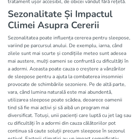
tratament ușor accesibil, de obicei vândut fără rețetă.
Sezonalitate Și Impactul
Climei Asupra Cererii
Sezonalitatea poate influența cererea pentru sleepose,
variind pe parcursul anului. De exemplu, iarna, când
zilele sunt mai scurte și condițiile meteo sunt adesea
mai austere, mulți oameni se confruntă cu dificultăți în
a adormi. Aceasta poate cauza o creștere a vânzărilor
de sleepose pentru a ajuta la combaterea insomniei
provocate de schimbările sezoniere. Pe de altă parte,
vara, când lumina naturală este mai abundentă,
utilizarea sleepose poate scădea, deoarece oamenii
tind să fie mai activi și să aibă un program mai
diversificat. Totuși, unii pacienți care luptă cu jet lag sau
cu dificultăți în a adormi din cauza călătoriilor pot
continua să caute soluții precum sleepose în sezonul
estival. Factorii climatici au un impact semnificativ