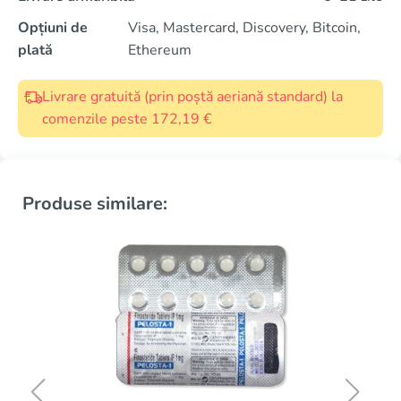
Opțiuni de
Visa, Mastercard, Discovery, Bitcoin,
plată
Ethereum
Livrare gratuită (prin poștă aeriană standard) la
comenzile peste 172,19 €
Produse similare: