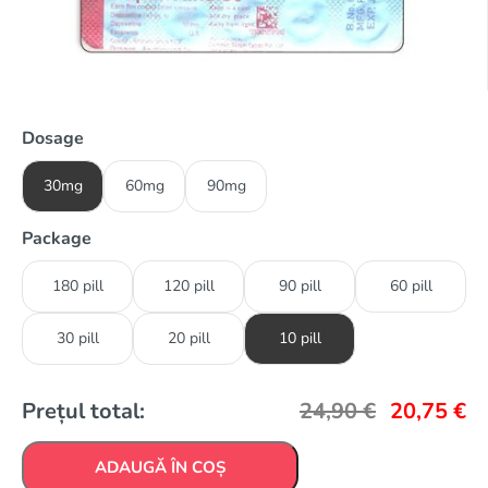
Dosage
30mg
60mg
90mg
Package
180 pill
120 pill
90 pill
60 pill
30 pill
20 pill
10 pill
Prețul total:
24,90
€
20,75
€
ADAUGĂ ÎN COȘ