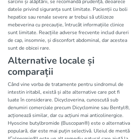
sarcinii și alăptării, se recomandă prudență, deoarece
datele privind siguranța sunt limitate. Pacienții cu boli
hepatice sau renale severe ar trebui să utilizeze
mebeverina cu precauție, întrucât informațiile clinice
sunt limitate. Reacțiile adverse frecvente includ dureri
de cap, insomnie, și disconfort abdominal, dar acestea
sunt de obicei rare.
Alternative locale și
comparații
Când vine vorba de tratamente pentru sindromul de
intestin iritabil, există și alte alternative care pot fi
luate în considerare. Dicycloverina, cunoscută sub
denumiri comerciale precum Dicyclomine sau Bentyl®,
acționează similar, dar cu acțiuni mai anticolinergice.
Hyoscine butylbromide (Buscopan®) este o alternativa
populară, dar este mai puțin selectivă. Uleiul de mentă
(Colpermin®) este un alt remediu natural care ajută la