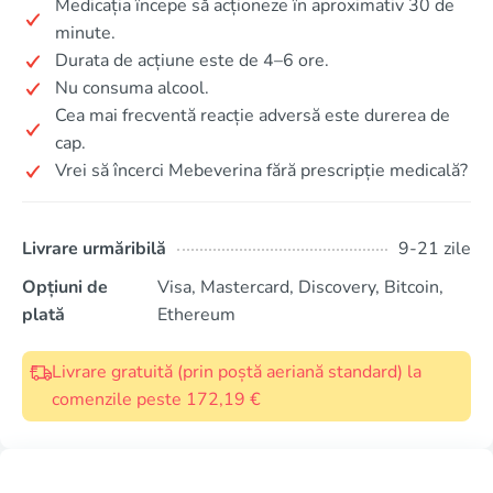
Medicația începe să acționeze în aproximativ 30 de
minute.
Durata de acțiune este de 4–6 ore.
Nu consuma alcool.
Cea mai frecventă reacție adversă este durerea de
cap.
Vrei să încerci Mebeverina fără prescripție medicală?
Livrare urmăribilă
9-21 zile
Opțiuni de
Visa, Mastercard, Discovery, Bitcoin,
plată
Ethereum
Livrare gratuită (prin poștă aeriană standard) la
comenzile peste 172,19 €