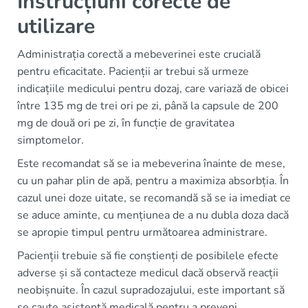
Instrucțiuni corecte de
utilizare
Administrația corectă a mebeverinei este crucială
pentru eficacitate. Pacienții ar trebui să urmeze
indicațiile medicului pentru dozaj, care variază de obicei
între 135 mg de trei ori pe zi, până la capsule de 200
mg de două ori pe zi, în funcție de gravitatea
simptomelor.
Este recomandat să se ia mebeverina înainte de mese,
cu un pahar plin de apă, pentru a maximiza absorbția. În
cazul unei doze uitate, se recomandă să se ia imediat ce
se aduce aminte, cu mențiunea de a nu dubla doza dacă
se apropie timpul pentru următoarea administrare.
Pacienții trebuie să fie conștienți de posibilele efecte
adverse și să contacteze medicul dacă observă reacții
neobișnuite. În cazul supradozajului, este important să
se caute asistență medicală pentru a preveni