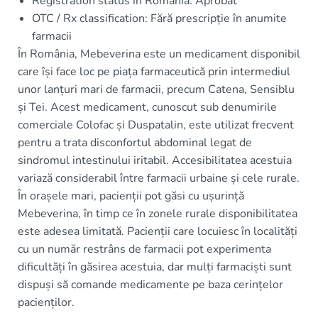
Registration status in Romania: Aprobat
OTC / Rx classification: Fără prescripție în anumite
farmacii
În România, Mebeverina este un medicament disponibil
care își face loc pe piața farmaceutică prin intermediul
unor lanțuri mari de farmacii, precum Catena, Sensiblu
și Tei. Acest medicament, cunoscut sub denumirile
comerciale Colofac și Duspatalin, este utilizat frecvent
pentru a trata disconfortul abdominal legat de
sindromul intestinului iritabil. Accesibilitatea acestuia
variază considerabil între farmacii urbaine și cele rurale.
În orașele mari, pacienții pot găsi cu ușurință
Mebeverina, în timp ce în zonele rurale disponibilitatea
este adesea limitată. Pacienții care locuiesc în localități
cu un număr restrâns de farmacii pot experimenta
dificultăți în găsirea acestuia, dar mulți farmaciști sunt
dispuși să comande medicamente pe baza cerințelor
pacienților.