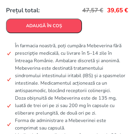
Prețul total:
47,57
€
39,65
€
ADAUGĂ ÎN COȘ
În farmacia noastră, poți cumpăra Mebeverina fără
prescripție medicală, cu livrare în 5–14 zile în
întreaga Românie. Ambalare discretă și anonimă.
Mebeverina este destinată tratamentului
sindromului intestinului iritabil (IBS) și a spasmelor
intestinale. Medicamentul acționează ca un
antispasmodic, blocând receptorii colinergici.
Doza obișnuită de Mebeverina este de 135 mg,
luată de trei ori pe zi sau 200 mg în capsule cu
eliberare prelungită, de două ori pe zi.
Forma de administrare a Mebeverinei este
comprimat sau capsulă.