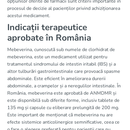
opțiunilor oferite de farmacii sunt criterii importante în
procesul de decizie al pacienților privind achiziționarea
acestui medicament.
Indicații terapeutice
aprobate în România
Mebeverina, cunoscută sub numele de clorhidrat de
mebeverina, este un medicament utilizat pentru
tratamentul sindromului de intestin iritabil (IBS) și a
altor tulburări gastrointestinale care provoacă spasme
abdominale. Este eficient în ameliorarea durerii
abdominale, a crampelor și a neregulilor intestinale. În
România, mebeverina este aprobată de ANMDMR și
este disponibilă sub diferite forme, inclusiv tablete de
135 mg și capsule cu eliberare prelungită de 200 mg.
Este important de menționat că mebeverina nu are
efecte sistemice anticolinergice semnificative, ceea ce
o face o alegere preferată pentru pacienții care nu