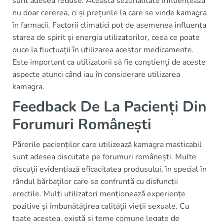
sunt adesea reduse. Această sezonalitate influențează
nu doar cererea, ci și prețurile la care se vinde kamagra
în farmacii. Factorii climatici pot de asemenea influența
starea de spirit și energia utilizatorilor, ceea ce poate
duce la fluctuații în utilizarea acestor medicamente.
Este important ca utilizatorii să fie conștienți de aceste
aspecte atunci când iau în considerare utilizarea
kamagra.
Feedback De La Pacienți Din
Forumuri Românești
Părerile pacienților care utilizează kamagra masticabil
sunt adesea discutate pe forumuri românești. Multe
discuții evidențiază eficacitatea produsului, în special în
rândul bărbaților care se confruntă cu disfuncții
erectile. Mulți utilizatori menționează experiențe
pozitive și îmbunătățirea calității vieții sexuale. Cu
toate acestea, există și teme comune legate de