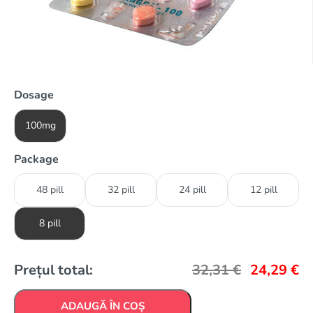
Dosage
100mg
Package
48 pill
32 pill
24 pill
12 pill
8 pill
Prețul total:
32,31
€
24,29
€
ADAUGĂ ÎN COȘ