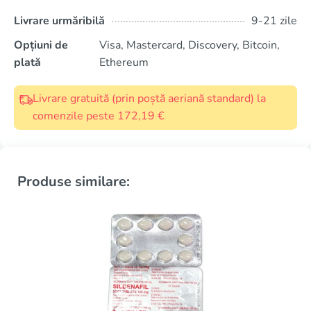
Livrare urmăribilă
9-21 zile
Opțiuni de
Visa, Mastercard, Discovery, Bitcoin,
plată
Ethereum
Livrare gratuită (prin poștă aeriană standard) la
comenzile peste 172,19 €
Produse similare: