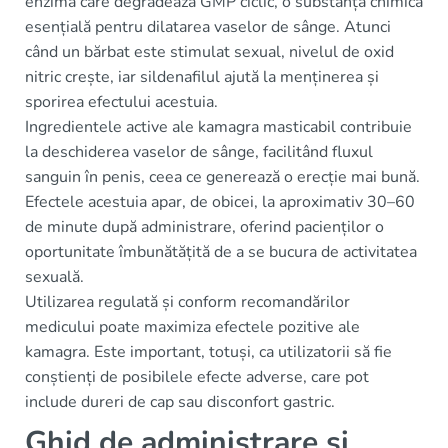
enzimă care degradează GMP ciclic, o substanță chimică
esențială pentru dilatarea vaselor de sânge. Atunci
când un bărbat este stimulat sexual, nivelul de oxid
nitric crește, iar sildenafilul ajută la menținerea și
sporirea efectului acestuia.
Ingredientele active ale kamagra masticabil contribuie
la deschiderea vaselor de sânge, facilitând fluxul
sanguin în penis, ceea ce generează o erecție mai bună.
Efectele acestuia apar, de obicei, la aproximativ 30–60
de minute după administrare, oferind pacienților o
oportunitate îmbunătățită de a se bucura de activitatea
sexuală.
Utilizarea regulată și conform recomandărilor
medicului poate maximiza efectele pozitive ale
kamagra. Este important, totuși, ca utilizatorii să fie
conștienți de posibilele efecte adverse, care pot
include dureri de cap sau disconfort gastric.
Ghid de administrare și