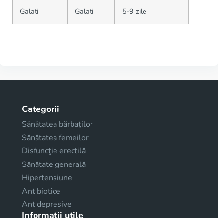
Galați
Galați
5-9 zile
Categorii
Sănătatea bărbaților
Sănătatea femeilor
Disfuncţie erectilă
Sănătate generală
Hipertensiune
Antibiotice
Antidepresive
Informații utile