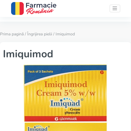
Prima pagină
/
Îngrijirea pielii
/ Imiquimod
Imiquimod