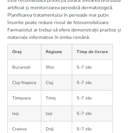
Este recomandată protecția solară, evitarea bronzului
artificial și monitorizarea periodică dermatologică.
Planificarea tratamentului în perioade mai puțin
însorite poate reduce riscul de fotosensibilizare.
Farmacistul ar trebui să ofere demonstrații practice și
materiale informative în limba română.
Oraș
Regiune
Timp de livrare
București
Ilfov
5–7 zile
Cluj-Napoca
Cluj
5–7 zile
Timișoara
Timiș
5–7 zile
Iași
Iași
5–7 zile
Craiova
Dolj
5–7 zile