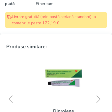
plată
Ethereum
Livrare gratuită (prin poștă aeriană standard) la
comenzile peste 172,19 €
Produse similare:
Diprolene