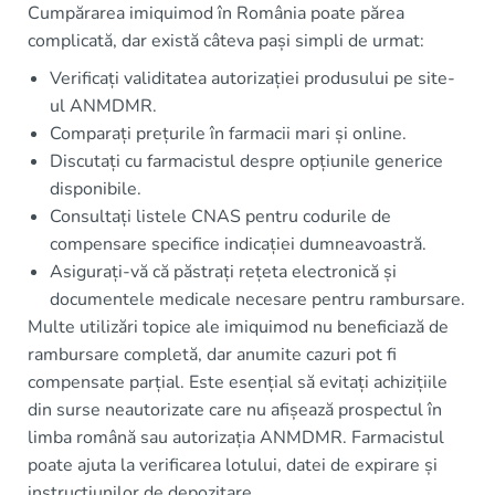
Cumpărarea imiquimod în România poate părea
complicată, dar există câteva pași simpli de urmat:
Verificați validitatea autorizației produsului pe site-
ul ANMDMR.
Comparați prețurile în farmacii mari și online.
Discutați cu farmacistul despre opțiunile generice
disponibile.
Consultați listele CNAS pentru codurile de
compensare specifice indicației dumneavoastră.
Asigurați-vă că păstrați rețeta electronică și
documentele medicale necesare pentru rambursare.
Multe utilizări topice ale imiquimod nu beneficiază de
rambursare completă, dar anumite cazuri pot fi
compensate parțial. Este esențial să evitați achizițiile
din surse neautorizate care nu afișează prospectul în
limba română sau autorizația ANMDMR. Farmacistul
poate ajuta la verificarea lotului, datei de expirare și
instrucțiunilor de depozitare.