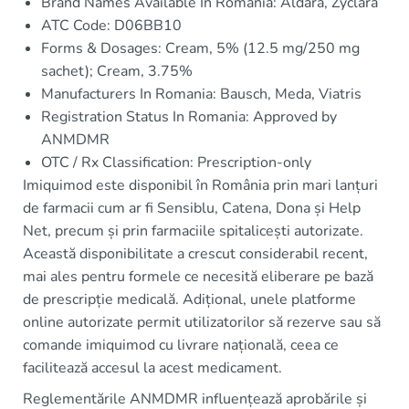
Brand Names Available In Romania: Aldara, Zyclara
ATC Code: D06BB10
Forms & Dosages: Cream, 5% (12.5 mg/250 mg
sachet); Cream, 3.75%
Manufacturers In Romania: Bausch, Meda, Viatris
Registration Status In Romania: Approved by
ANMDMR
OTC / Rx Classification: Prescription-only
Imiquimod este disponibil în România prin mari lanțuri
de farmacii cum ar fi Sensiblu, Catena, Dona și Help
Net, precum și prin farmaciile spitalicești autorizate.
Această disponibilitate a crescut considerabil recent,
mai ales pentru formele ce necesită eliberare pe bază
de prescripție medicală. Adițional, unele platforme
online autorizate permit utilizatorilor să rezerve sau să
comande imiquimod cu livrare națională, ceea ce
facilitează accesul la acest medicament.
Reglementările ANMDMR influențează aprobările și