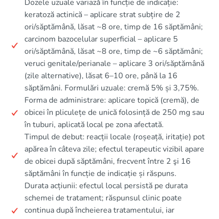
Dozele uzuale variază în funcție de indicație:
keratoză actinică – aplicare strat subțire de 2
ori/săptămână, lăsat ~8 ore, timp de 16 săptămâni;
carcinom bazocelular superficial – aplicare 5
ori/săptămână, lăsat ~8 ore, timp de ~6 săptămâni;
veruci genitale/perianale – aplicare 3 ori/săptămână
(zile alternative), lăsat 6–10 ore, până la 16
săptămâni. Formulări uzuale: cremă 5% și 3,75%.
Forma de administrare: aplicare topică (cremă), de
obicei în pliculețe de unică folosință de 250 mg sau
în tuburi, aplicată local pe zona afectată.
Timpul de debut: reacții locale (roșeață, iritație) pot
apărea în câteva zile; efectul terapeutic vizibil apare
de obicei după săptămâni, frecvent între 2 şi 16
săptămâni în funcție de indicație și răspuns.
Durata acțiunii: efectul local persistă pe durata
schemei de tratament; răspunsul clinic poate
continua după încheierea tratamentului, iar