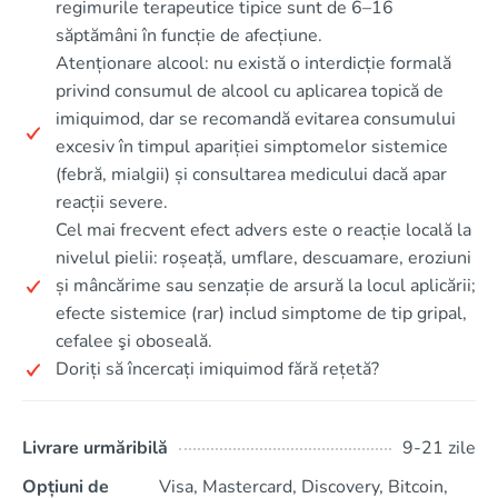
regimurile terapeutice tipice sunt de 6–16
săptămâni în funcție de afecțiune.
Atenționare alcool: nu există o interdicție formală
privind consumul de alcool cu aplicarea topică de
imiquimod, dar se recomandă evitarea consumului
excesiv în timpul apariției simptomelor sistemice
(febră, mialgii) și consultarea medicului dacă apar
reacții severe.
Cel mai frecvent efect advers este o reacție locală la
nivelul pielii: roșeață, umflare, descuamare, eroziuni
și mâncărime sau senzație de arsură la locul aplicării;
efecte sistemice (rar) includ simptome de tip gripal,
cefalee şi oboseală.
Doriți să încercați imiquimod fără rețetă?
Livrare urmăribilă
9-21 zile
Opțiuni de
Visa, Mastercard, Discovery, Bitcoin,