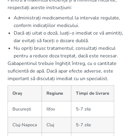
Pentru a maximiza eficiența și a minimiza riscurile,
respectați aceste instrucțiuni:
Administrați medicamentul la intervale regulate,
conform indicațiilor medicului.
Dacă ați uitat o doză, luați-o imediat ce vă amintiți,
dar evitați să faceți o dozare dublă.
Nu opriți brusc tratamentul; consultați medicul
pentru a reduce doza treptat, dacă este necesar.
Gabapentinul trebuie înghițit întreg, cu o cantitate
suficientă de apă. Dacă apar efecte adverse, este
important să discutați imediat cu un specialist.
Oraș
Regiune
Timpi de livrare
București
Ilfov
5-7 zile
Cluj-Napoca
Cluj
5-7 zile