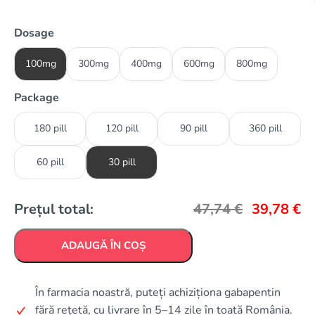
Dosage
100mg
300mg
400mg
600mg
800mg
Package
180 pill
120 pill
90 pill
360 pill
60 pill
30 pill
Prețul total:
47,74
€
39,78
€
ADAUGĂ ÎN COȘ
În farmacia noastră, puteți achiziționa gabapentin
fără rețetă, cu livrare în 5–14 zile în toată România.