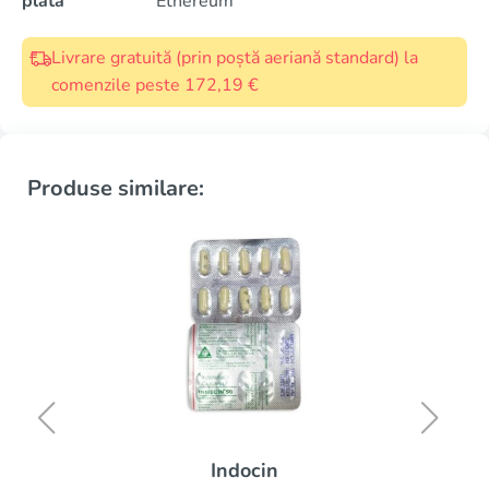
plată
Ethereum
Livrare gratuită (prin poștă aeriană standard) la
comenzile peste 172,19 €
Produse similare:
Indocin