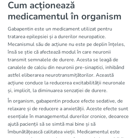
Cum acționează
medicamentul în organism
Gabapentin este un medicament utilizat pentru
tratarea epilepsiei și a durerilor neuropatice.
Mecanismul său de acțiune nu este pe deplin înțeles,
însă se știe că afectează modul în care neuronii
transmit semnalele de durere. Acesta se leagă de
canalele de calciu din neuronii pre-sinaptici, inhibând
astfel eliberarea neurotransmițătorilor. Această
acțiune conduce la reducerea excitabilității neuronale
și, implicit, la diminuarea senzației de durere.
În organism, gabapentin produce efecte sedative, de
relaxare și de reducere a anxietății. Aceste efecte sunt
esențiale în managementul durerilor cronice, deoarece
ajută pacienții să se simtă mai bine și să
îmbunătățească calitatea vieții. Medicamentul este