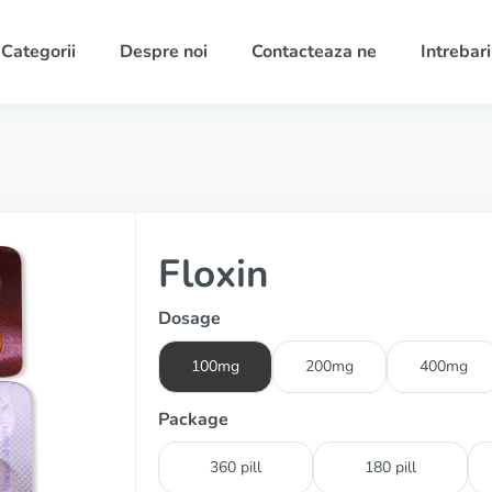
Categorii
Despre noi
Contacteaza ne
Intrebari
Floxin
Dosage
100mg
200mg
400mg
Package
360 pill
180 pill