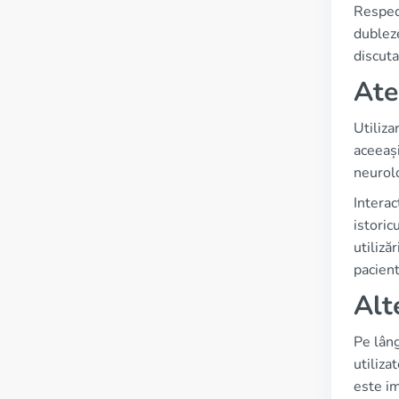
Respect
dublez
discuta
Ate
Utiliza
aceeași
neurolo
Interac
istoric
utiliză
pacient
Alt
Pe lâng
utiliza
este im