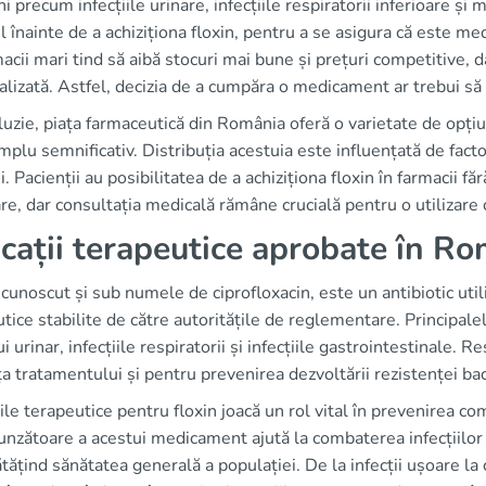
ni precum infecțiile urinare, infecțiile respiratorii inferioare și
 înainte de a achiziționa floxin, pentru a se asigura că este m
acii mari tind să aibă stocuri mai bune și prețuri competitive, d
lizată. Astfel, decizia de a cumpăra o medicament ar trebui să 
luzie, piața farmaceutică din România oferă o varietate de opți
plu semnificativ. Distribuția acestuia este influențată de facto
i. Pacienții au posibilitatea de a achiziționa floxin în farmacii făr
e, dar consultația medicală rămâne crucială pentru o utilizare 
icații terapeutice aprobate în R
 cunoscut și sub numele de ciprofloxacin, este un antibiotic util
tice stabilite de către autoritățile de reglementare. Principalele 
ui urinar, infecțiile respiratorii și infecțiile gastrointestinale. 
ța tratamentului și pentru prevenirea dezvoltării rezistenței ba
iile terapeutice pentru floxin joacă un rol vital în prevenirea co
nzătoare a acestui medicament ajută la combaterea infecțiilor s
ățind sănătatea generală a populației. De la infecții ușoare la