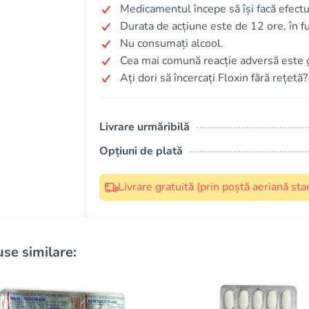
Medicamentul începe să își facă efectu
Durata de acțiune este de 12 ore, în f
Nu consumați alcool.
Cea mai comună reacție adversă este 
Ați dori să încercați Floxin fără rețetă?
Livrare urmăribilă
Opțiuni de plată
Livrare gratuită (prin poștă aeriană s
se similare: