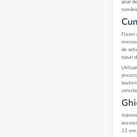
aliat d
române
Cum
Floxin 
microo
de acți
tipuri d
Utiliza
prescri
bacteri
corecte
Ghi
Adminis
acestei
12 ore.