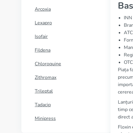
Bas
Arcoxia
INN 
Lexapro
Bran
ATC
Isofair
Form
Manu
Fildena
Regi
OTC 
Chloroquine
Piața f
precum 
Zithromax
importa
Trileptal
cererea
Lanțuri
Tadacip
timp ce
direct 
Minipress
Floxin 