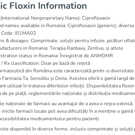
ic Floxin Information
(International Nonproprietary Name): Ciprofloxacin
d names available in Romania: Ciprofloxacin (generic), diverse
 Code: J01MA02
s & dosages: Comprimate, soluții pentru infuzie, picături oftal
facturers in Romania: Terapia Ranbaxy, Zentiva, și altele
stration status in Romania: Înregistrat de ANMDMR
/ Rx classification: Doar pe bază de rețetă
armaceutică din România este caracterizată printr-o diversitate 
Farmacia Ta, Sensiblu și Dona. Acestea oferă o gamă largă de m
nt utilizat în tratarea diferitelor infecții. Disponibilitatea floxi
 de pe piață, reglementările naționale și distribuția medicame
le naționale de farmacii au avantajul de a avea o rețea extinsă,
 micile farmacii locale pot avea dificultăți în a menține o gamă
accesibilitatea medicamentului pentru pacienți.
este disponibil în diverse forme, inclusiv comprimate și soluții p