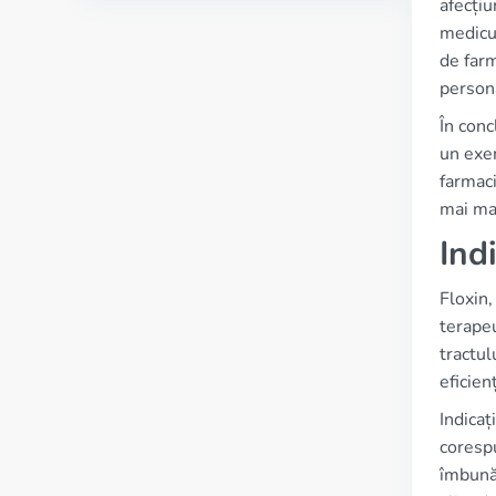
afecțiu
medicul
de farm
persona
În conc
un exem
farmaci
mai mar
Ind
Floxin,
terapeu
tractul
eficien
Indicaț
corespu
îmbunăt