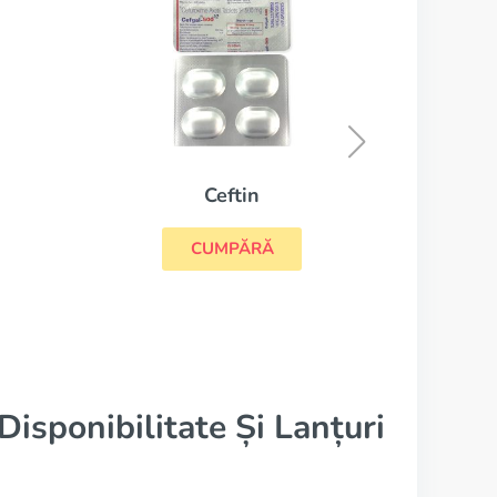
Augmentin
CUMPĂRĂ
isponibilitate Și Lanțuri