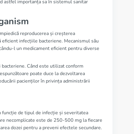
d astfel importanța sa în sistemul sanitar
rganism
 împiedică reproducerea și creșterea
ficient infecțiile bacteriene. Mecanismul său
ăcându-l un medicament eficient pentru diverse
i bacteriene. Când este utilizat conform
corespunzătoare poate duce la dezvoltarea
ucării pacienților în privința administrării
 funcție de tipul de infecție și severitatea
inare necomplicate este de 250-500 mg la fiecare
ustarea dozei pentru a preveni efectele secundare.