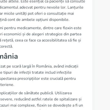
 multe altele. Este esențial ca pacienții să consulte
edicamentul adecvat pentru nevoile lor. Lanțurile
ar micile unități pot oferi o consultație mai
țină cont de ambele opțiuni disponibile.
uni pentru medicamente, dintre care floxin este
ri economici și de alegeri strategice din partea
ă rețetă, ceea ce face ca accesibilitatea să fie și
corectă.
omânia
izat pe scară largă în România, având indicații
tipuri de infecții tratate includ infecțiile
Respectarea prescripțiilor este crucială pentru
cteriene.
mplicațiilor de sănătate publică. Utilizarea
evere, reducând astfel ratele de spitalizare și
 cazuri mai complexe, floxin se dovedește a fi un