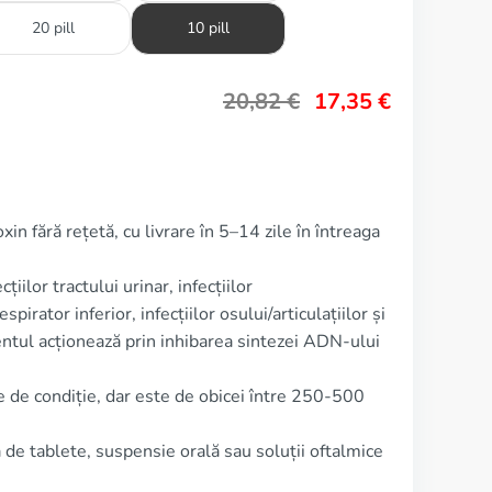
20 pill
10 pill
20,82
€
17,35
€
in fără rețetă, cu livrare în 5–14 zile în întreaga
țiilor tractului urinar, infecțiilor
espirator inferior, infecțiilor osului/articulațiilor și
mentul acționează prin inhibarea sintezei ADN-ului
ie de condiție, dar este de obicei între 250-500
de tablete, suspensie orală sau soluții oftalmice