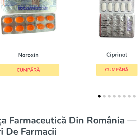
Ciprinol
Ceftin
CUMPĂRĂ
CUMPĂRĂ
ța Farmaceutică Din România — D
i De Farmacii