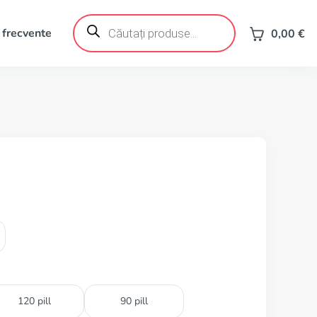
Products
search
 frecvente
0,00
€
120 pill
90 pill