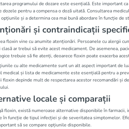
area programului de dozare este esențială. Este important ca pa
e dozele pentru a compensa o doză uitată. Consultarea mediculu
 opțiunile și a determina cea mai bună abordare în funcție de st
nționări și contraindicații specifi
rea floxin vine cu anumite atenționări. Persoanele cu alergii cun
 clasă ar trebui să evite acest medicament. De asemenea, pacien
gice trebuie să fie atenți, deoarece floxin poate exacerba acest
țiunile cu alte medicamente sunt un alt aspect important de lu
ul medical și lista de medicamente este esențială pentru a prev
rii floxin depinde mult de respectarea acestor recomandări și de
ului.
ernative locale și comparații
ă floxin, există numeroase alternative disponibile în farmacii, in
te în funcție de tipul infecției și de severitatea simptomelor. E
portant să se compare opțiunile disponibile.