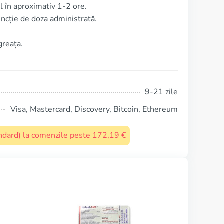
l în aproximativ 1-2 ore.
uncție de doza administrată.
greața.
9-21 zile
Visa, Mastercard, Discovery, Bitcoin, Ethereum
tandard) la comenzile peste 172,19 €