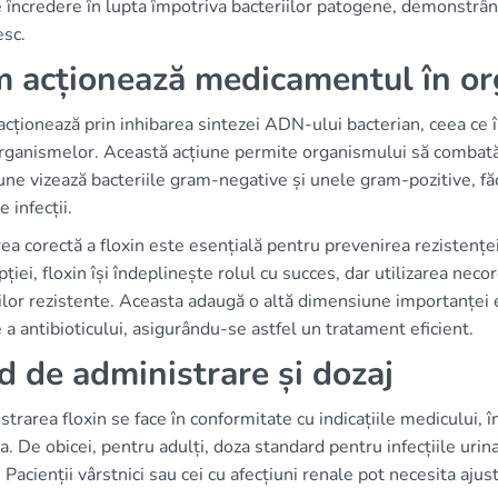
e încredere în lupta împotriva bacteriilor patogene, demonstrân
sc.
 acționează medicamentul în o
acționează prin inhibarea sintezei ADN-ului bacterian, ceea ce
rganismelor. Această acțiune permite organismului să combată e
une vizează bacteriile gram-negative și unele gram-pozitive, f
e infecții.
rea corectă a floxin este esențială pentru prevenirea rezistențe
pției, floxin își îndeplinește rolul cu succes, dar utilizarea ne
ilor rezistente. Aceasta adaugă o altă dimensiune importanței ed
 a antibioticului, asigurându-se astfel un tratament eficient.
d de administrare și dozaj
trarea floxin se face în conformitate cu indicațiile medicului, în
a. De obicei, pentru adulți, doza standard pentru infecțiile ur
 Pacienții vârstnici sau cei cu afecțiuni renale pot necesita aj