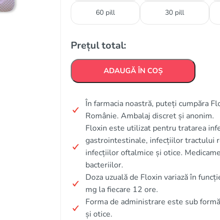
60 pill
30 pill
Prețul total:
ADAUGĂ ÎN COȘ
În farmacia noastră, puteți cumpăra Flox
Românie. Ambalaj discret și anonim.
Floxin este utilizat pentru tratarea infec
gastrointestinale, infecțiilor tractului r
infecțiilor oftalmice și otice. Medica
bacteriilor.
Doza uzuală de Floxin variază în funcț
mg la fiecare 12 ore.
Forma de administrare este sub formă 
și otice.