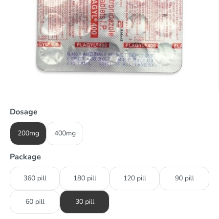
Dosage
200mg
400mg
Package
360 pill
180 pill
120 pill
90 pill
60 pill
30 pill