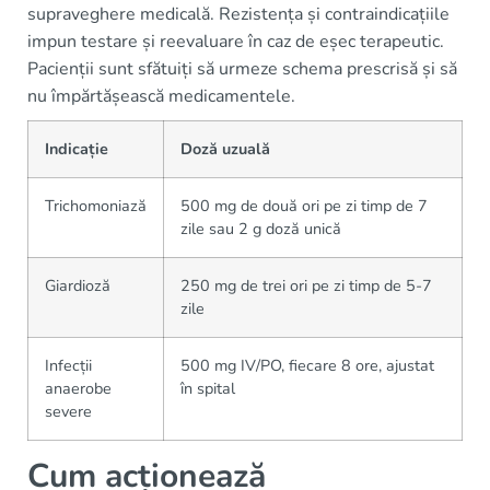
supraveghere medicală. Rezistența și contraindicațiile
impun testare și reevaluare în caz de eșec terapeutic.
Pacienții sunt sfătuiți să urmeze schema prescrisă și să
nu împărtășească medicamentele.
Indicație
Doză uzuală
Trichomoniază
500 mg de două ori pe zi timp de 7
zile sau 2 g doză unică
Giardioză
250 mg de trei ori pe zi timp de 5-7
zile
Infecții
500 mg IV/PO, fiecare 8 ore, ajustat
anaerobe
în spital
severe
Cum acționează