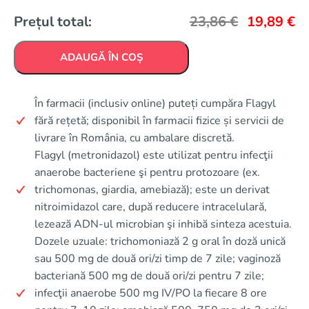
Prețul total:
23,86
€
19,89
€
ADAUGĂ ÎN COȘ
În farmacii (inclusiv online) puteți cumpăra Flagyl
fără rețetă; disponibil în farmacii fizice și servicii de
livrare în România, cu ambalare discretă.
Flagyl (metronidazol) este utilizat pentru infecţii
anaerobe bacteriene şi pentru protozoare (ex.
trichomonas, giardia, amebiază); este un derivat
nitroimidazol care, după reducere intracelulară,
lezează ADN-ul microbian şi inhibă sinteza acestuia.
Dozele uzuale: trichomoniază 2 g oral în doză unică
sau 500 mg de două ori/zi timp de 7 zile; vaginoză
bacteriană 500 mg de două ori/zi pentru 7 zile;
infecţii anaerobe 500 mg IV/PO la fiecare 8 ore