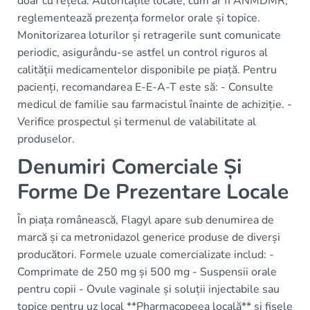
doar cu rețetă. Autoritățile locale, cum ar fi ANMDMR,
reglementează prezența formelor orale și topice.
Monitorizarea loturilor și retragerile sunt comunicate
periodic, asigurându-se astfel un control riguros al
calității medicamentelor disponibile pe piață. Pentru
pacienți, recomandarea E-E-A-T este să: - Consulte
medicul de familie sau farmacistul înainte de achiziție. -
Verifice prospectul și termenul de valabilitate al
produselor.
Denumiri Comerciale Și
Forme De Prezentare Locale
În piața românească, Flagyl apare sub denumirea de
marcă și ca metronidazol generice produse de diverși
producători. Formele uzuale comercializate includ: -
Comprimate de 250 mg și 500 mg - Suspensii orale
pentru copii - Ovule vaginale și soluții injectabile sau
topice pentru uz local **Pharmacopeea locală** și fișele