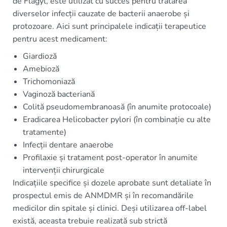
de Flagyl, este utilizat cu succes pentru tratarea
diverselor infecții cauzate de bacterii anaerobe și
protozoare. Aici sunt principalele indicații terapeutice
pentru acest medicament:
Giardioză
Amebioză
Trichomoniază
Vaginoză bacteriană
Colită pseudomembranoasă (în anumite protocoale)
Eradicarea Helicobacter pylori (în combinație cu alte
tratamente)
Infecții dentare anaerobe
Profilaxie și tratament post-operator în anumite
intervenții chirurgicale
Indicațiile specifice și dozele aprobate sunt detaliate în
prospectul emis de ANMDMR și în recomandările
medicilor din spitale și clinici. Deși utilizarea off-label
există, aceasta trebuie realizată sub strictă