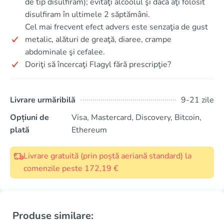
de tip disulfiram); evitaţi alcoolul şi dacă aţi folosit
disulfiram în ultimele 2 săptămâni.
Cel mai frecvent efect advers este senzaţia de gust
metalic, alături de greaţă, diaree, crampe
abdominale şi cefalee.
Doriţi să încercaţi Flagyl fără prescripţie?
Livrare urmăribilă
9-21 zile
Opțiuni de
Visa, Mastercard, Discovery, Bitcoin,
plată
Ethereum
Livrare gratuită (prin poștă aeriană standard) la
comenzile peste 172,19 €
Produse similare: