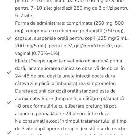
pentru 7–10 zile; amebiază 500–750 mg de 3 ori/zi
pentru 7–10 zile; giardiază 250 mg de 3 ori/zi pentru
5–7 zile.
Forma de administrare: comprimate (250 mg, 500
mg), comprimate cu eliberare prelungită (750 mg),
capsule, suspensie orală pentru copii (125 mg/5 mL,
200 mg/5 mL), perfuzie IV, gel/cremă topică şi gel
vaginal (0,75%–1%).
Efectul începe rapid la nivel microbian după prima
doză, iar ameliorarea clinică se observă de obicei în
24–48 de ore, deși la unele infecţii poate dura
câteva zile până la îmbunătăţirea simptomelor.
Durata acţiunii per doză orală standard este de
aproximativ 8 ore (timp de înjumătăţire plasmatică
~8 ore); formulările cu eliberare prelungită pot
acoperi o perioadă de ~24 de ore între doze.
Nu consumaţi alcool în timpul tratamentului şi timp
de 3 zile după oprirea terapiei (există risc de reacţie