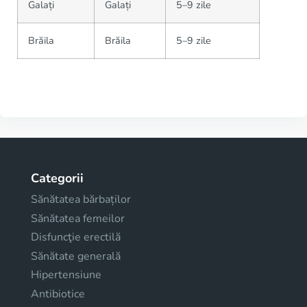
Galați
Galați
5–9 zile
Brăila
Brăila
5–9 zile
Categorii
Sănătatea bărbaților
Sănătatea femeilor
Disfuncţie erectilă
Sănătate generală
Hipertensiune
Antibiotice