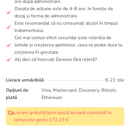
ore după administrare.
Durata de acțiune este de 4-8 ore, în funcție de
dozaj și forma de administrare.
Este recomandat să nu consumați alcool în timpul
tratamentului.
Cel mai comun efect secundar este retenția de
lichide și creșterea apetitelor, ceea ce poate duce la
creșterea în greutate.
Ați dori să încercați Dexone fără rețetă?
Livrare urmăribilă
9-21 zile
Opțiuni de
Visa, Mastercard, Discovery, Bitcoin,
plată
Ethereum
Livrare gratuită (prin poștă aeriană standard) la
comenzile peste 172,19 €