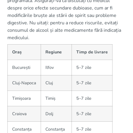
programată. Asigurați-vă că discutați cu medicul
despre orice efecte secundare dubioase, cum ar fi
modificările bruște ale stării de spirit sau probleme
digestive. Nu uitați: pentru a reduce riscurile, evitați
consumul de alcool și alte medicamente fără indicația
medicului.
Oraș
Regiune
Timp de livrare
București
Ilfov
5–7 zile
Cluj-Napoca
Cluj
5–7 zile
Timișoara
Timiș
5–7 zile
Craiova
Dolj
5–7 zile
Constanța
Constanța
5–7 zile