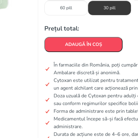
60 pill
30 pill
Prețul total:
ADAUGĂ ÎN COȘ
În farmaciile din România, poți cumpăra
Ambalare discretă și anonimă.
Cytoxan este utilizat pentru tratament
un agent alchilant care acționează pri
Doza uzuală de Cytoxan pentru adulți
sau conform regimurilor specifice bolii
Forma de administrare este prin tablet
Medicamentul începe să-și facă efect
administrare.
Durata de acțiune este de 4–6 ore, dar