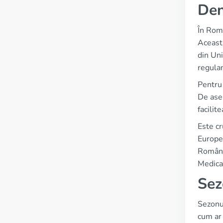
Den
În Româ
Această
din Uni
regulam
Pentru 
De asem
facilit
Este cr
Europe
Români
Medica
Sez
Sezonul
cum ar 