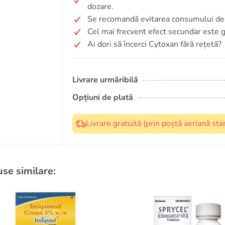
dozare.
Se recomandă evitarea consumului de 
Cel mai frecvent efect secundar este gr
Ai dori să încerci Cytoxan fără rețetă?
Livrare urmăribilă
Opțiuni de plată
Livrare gratuită (prin poștă aeriană s
se similare: