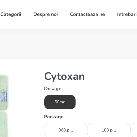
Categorii
Despre noi
Contacteaza ne
Intrebari
Cytoxan
Dosage
50mg
Package
360 pill
180 pill