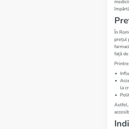
medicii
împărtă
Pre
În Româ
prețul 
farmaci
față de
Printre
Infl
Acce
la c
Poli
Astfel,
accesib
Ind