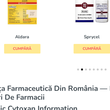
Aldara
Sprycel
CUMPĂRĂ
CUMPĂRĂ
ța Farmaceutică Din România — D
i De Farmacii
ic Cytoxan Information