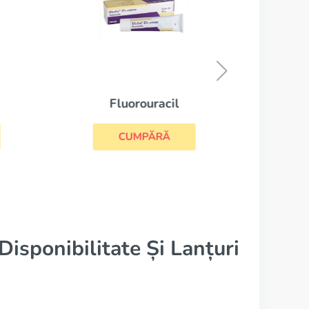
Fluorouracil
CUMPĂRĂ
isponibilitate Și Lanțuri