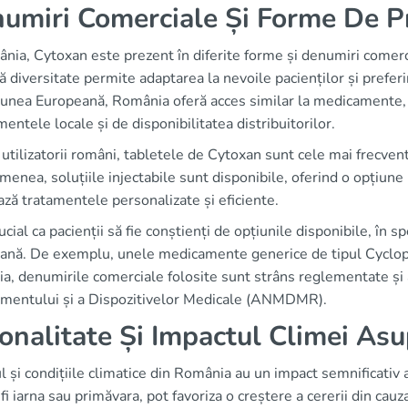
umiri Comerciale Și Forme De P
nia, Cytoxan este prezent în diferite forme și denumiri comercia
 diversitate permite adaptarea la nevoile pacienților și preferi
unea Europeană, România oferă acces similar la medicamente, de
entele locale și de disponibilitatea distribuitorilor.
utilizatorii români, tabletele de Cytoxan sunt cele mai frecvent
enea, soluțiile injectabile sunt disponibile, oferind o opțiune p
ează tratamentele personalizate și eficiente.
ucial ca pacienții să fie conștienți de opțiunile disponibile, în 
ană. De exemplu, unele medicamente generice de tipul Cyclopho
a, denumirile comerciale folosite sunt strâns reglementate și 
mentului și a Dispozitivelor Medicale (ANMDMR).
onalitate Și Impactul Climei Asu
 și condițiile climatice din România au un impact semnificativ
fi iarna sau primăvara, pot favoriza o creștere a cererii din cauza