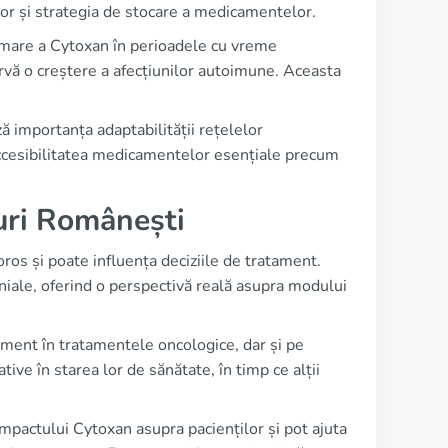
lor și strategia de stocare a medicamentelor.
ai mare a Cytoxan în perioadele cu vreme
ervă o creștere a afecțiunilor autoimune. Aceasta
ă importanța adaptabilității rețelelor
 accesibilitatea medicamentelor esențiale precum
uri Românești
ros și poate influența deciziile de tratament.
iale, oferind o perspectivă reală asupra modului
ament în tratamentele oncologice, dar și pe
ive în starea lor de sănătate, în timp ce alții
impactului Cytoxan asupra pacienților și pot ajuta