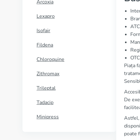
Arcoxia
Inte
Lexapro
Bra
ATC
Isofair
Form
Manu
Fildena
Regi
OTC 
Chloroquine
Piața f
tratame
Zithromax
Sensibl
Trileptal
Accesib
De exem
Tadacip
facilit
Minipress
Astfel,
disponi
poate f