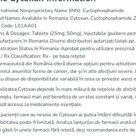
rnational Nonproprietary Name (INN): Cyclophosphamide
nd Names Available In Romania: Cytoxan, Cyclophosphamide Z
 Code: L01AA01
s & Dosages: Tablete (25mg, 50mg), Injectabile (pulbere pent
facturers In Romania: Diversi distribuitori autorizați listat
stration Status In Romania: Aprobat pentru utilizare prescrisă 
/ Rx Classification: Rx - pe baza rețetei
armaceutică din România oferă diverse opțiuni pentru achiziți
ntul anumitor forme de cancer, dar și în alte afecțiuni severe
u dispun de disponibilitate variabilă în ceea ce privește acest
ilitatea Cytoxan depinde în mare măsură de rețelele de distribu
plu, farmacii mari pot beneficia de un stoc constant și variat, dat
ează accesul la medicamente esențiale.
 pacienții care au nevoie de Cytoxan ar putea întâlni dificultăți
bilitatea poate fi limitată. Analiza lanțurilor de farmacii arat
i găsit în unele farmacii fără rețetă, deși recomandarea este de 