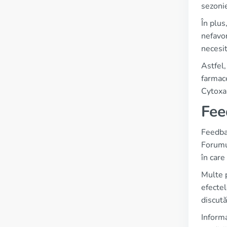
sezonie
În plus
nefavor
necesit
Astfel,
farmace
Cytoxa
Fee
Feedbac
Forumu
în care
Multe p
efectel
discută
Informa