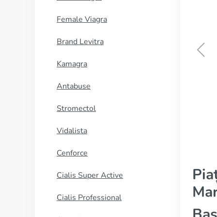
Female Viagra
Brand Levitra
Kamagra
Nolvadex
Antabuse
CUMPĂRĂ
Stromectol
Vidalista
Cenforce
Pia
Cialis Super Active
Mar
Cialis Professional
Bas