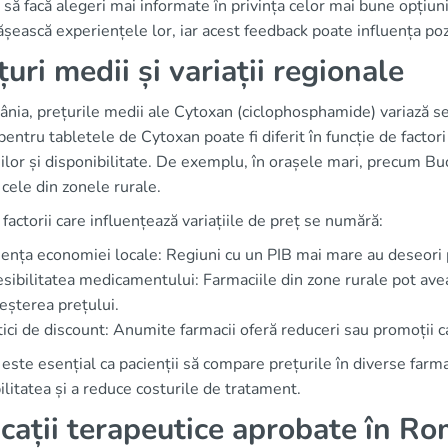
 să facă alegeri mai informate în privința celor mai bune opțiuni
șească experiențele lor, iar acest feedback poate influența poz
țuri medii și variații regionale
nia, prețurile medii ale Cytoxan (ciclophosphamide) variază sem
pentru tabletele de Cytoxan poate fi diferit în funcție de factor
ilor și disponibilitate. De exemplu, în orașele mari, precum Bu
 cele din zonele rurale.
 factorii care influențează variațiile de preț se numără:
uența economiei locale: Regiuni cu un PIB mai mare au deseori 
sibilitatea medicamentului: Farmaciile din zone rurale pot av
reșterea prețului.
tici de discount: Anumite farmacii oferă reduceri sau promoții ca
 este esențial ca pacienții să compare prețurile în diverse farm
ilitatea și a reduce costurile de tratament.
icații terapeutice aprobate în R