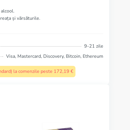
alcool.
eața și vărsăturile.
9-21 zile
Visa, Mastercard, Discovery, Bitcoin, Ethereum
tandard) la comenzile peste 172,19 €