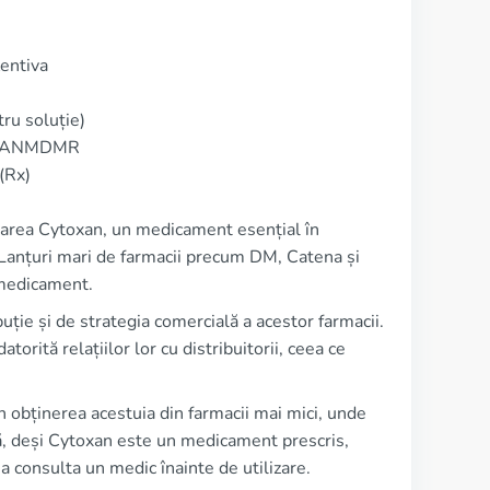
entiva
ru soluție)
i pe ANMDMR
(Rx)
onarea Cytoxan, un medicament esențial în
. Lanțuri mari de farmacii precum DM, Catena și
 medicament.
ție și de strategia comercială a acestor farmacii.
orită relațiilor lor cu distribuitorii, ceea ce
 în obținerea acestuia din farmacii mai mici, unde
ă că, deși Cytoxan este un medicament prescris,
a consulta un medic înainte de utilizare.