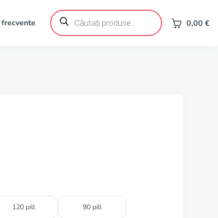
Products
search
 frecvente
0,00
€
120 pill
90 pill