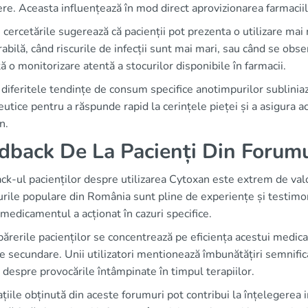
re. Aceasta influențează în mod direct aprovizionarea farmacii
, cercetările sugerează că pacienții pot prezenta o utilizare m
abilă, când riscurile de infecții sunt mai mari, sau când se obs
ă o monitorizare atentă a stocurilor disponibile în farmacii.
 diferitele tendințe de consum specifice anotimpurilor subliniaz
utice pentru a răspunde rapid la cerințele pieței și a asigura
n.
dback De La Pacienți Din Forum
k-ul pacienților despre utilizarea Cytoxan este extrem de valo
rile populare din România sunt pline de experiențe și testimon
 medicamentul a acționat în cazuri specifice.
ărerile pacienților se concentrează pe eficiența acestui medic
e secundare. Unii utilizatori mentionează îmbunătățiri semnificat
 despre provocările întâmpinate în timpul terapiilor.
țiile obținută din aceste forumuri pot contribui la înțelegerea 