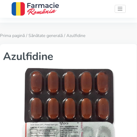
Prima pagină
/
Sănătate generală
/ Azulfidine
Azulfidine