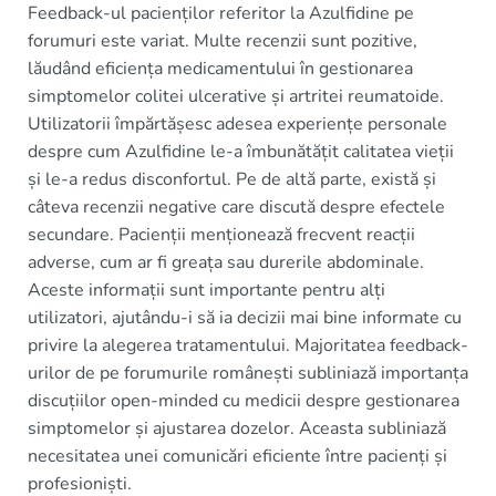
Feedback-ul pacienților referitor la Azulfidine pe
forumuri este variat. Multe recenzii sunt pozitive,
lăudând eficiența medicamentului în gestionarea
simptomelor colitei ulcerative și artritei reumatoide.
Utilizatorii împărtășesc adesea experiențe personale
despre cum Azulfidine le-a îmbunătățit calitatea vieții
și le-a redus disconfortul. Pe de altă parte, există și
câteva recenzii negative care discută despre efectele
secundare. Pacienții menționează frecvent reacții
adverse, cum ar fi greața sau durerile abdominale.
Aceste informații sunt importante pentru alți
utilizatori, ajutându-i să ia decizii mai bine informate cu
privire la alegerea tratamentului. Majoritatea feedback-
urilor de pe forumurile românești subliniază importanța
discuțiilor open-minded cu medicii despre gestionarea
simptomelor și ajustarea dozelor. Aceasta subliniază
necesitatea unei comunicări eficiente între pacienți și
profesioniști.