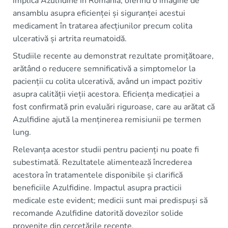
implică Azulfidine în România, oferind o imagine de
ansamblu asupra eficienței și siguranței acestui
medicament în tratarea afecțiunilor precum colita
ulcerativă și artrita reumatoidă.
Studiile recente au demonstrat rezultate promițătoare,
arătând o reducere semnificativă a simptomelor la
pacienții cu colita ulcerativă, având un impact pozitiv
asupra calității vieții acestora. Eficiența medicației a
fost confirmată prin evaluări riguroase, care au arătat că
Azulfidine ajută la menținerea remisiunii pe termen
lung.
Relevanța acestor studii pentru pacienți nu poate fi
subestimată. Rezultatele alimentează încrederea
acestora în tratamentele disponibile și clarifică
beneficiile Azulfidine. Impactul asupra practicii
medicale este evident; medicii sunt mai predispuși să
recomande Azulfidine datorită dovezilor solide
provenite din cercetările recente.