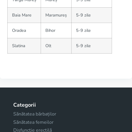
Baia Mare
Maramureș
5-9 zile
Oradea
Bihor
5-9 zile
Slatina
Olt
5-9 zile
Categorii
Sănătatea bărbaților
Sănătatea femeilor
Disfuncţie erectilă