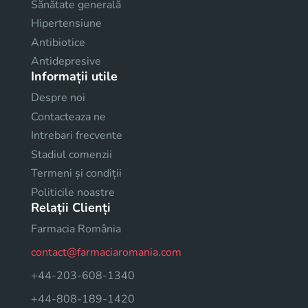
Sănătate generală
Hipertensiune
Antibiotice
Antidepresive
Informații utile
Despre noi
Contacteaza ne
Intrebari frecvente
Stadiul comenzii
Termeni și condiții
Politicile noastre
Relații Clienți
Farmacia România
contact@farmaciaromania.com
+44-203-608-1340
+44-808-189-1420