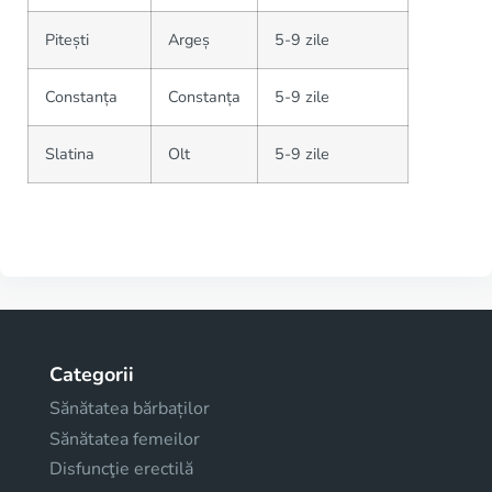
Pitești
Argeș
5-9 zile
Constanța
Constanța
5-9 zile
Slatina
Olt
5-9 zile
Categorii
Sănătatea bărbaților
Sănătatea femeilor
Disfuncţie erectilă