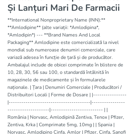
Și Lanțuri Mari De Farmacii
**International Nonproprietary Name (INN):**
**Amlodipine** (alte variații: *Amlodipina*,
*Amlodipin*) --- **Brand Names And Local
Packaging** Amlodipine este comercializată la nivel
mondial sub numeroase denumiri comerciale, care
variază adesea în funcție de țară și de producător.
Ambalajul include de obicei comprimate în blistere de
10, 28, 30, 56 sau 100, o standardă întâlnită în
magazinele de medicamente și în formularele
naționale. | Țara | Denumiri Comerciale | Producători /
Distribuitori Locali | Forme de Dosare | |----------------
|---------------------------------------|----------------
--------------------|------------------------- | |
România | Norvasc, Amlodipină Zentiva, Tenox | Pfizer,
Zentiva, Krka | Comprimate 5mg, 10mg | | Spania |
Norvasc, Amlodipino Cinfa, Amlor | Pfizer, Cinfa, Sanofi