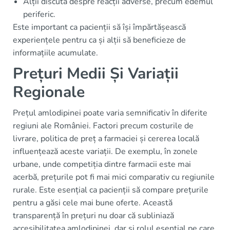
Alții discută despre reacții adverse, precum edemul
periferic.
Este important ca pacienții să își împărtășească
experiențele pentru ca și alții să beneficieze de
informațiile acumulate.
Prețuri Medii Și Variații
Regionale
Prețul amlodipinei poate varia semnificativ în diferite
regiuni ale României. Factori precum costurile de
livrare, politica de preț a farmaciei și cererea locală
influențează aceste variații. De exemplu, în zonele
urbane, unde competiția dintre farmacii este mai
acerbă, prețurile pot fi mai mici comparativ cu regiunile
rurale. Este esențial ca pacienții să compare prețurile
pentru a găsi cele mai bune oferte. Această
transparență în prețuri nu doar că subliniază
accesibilitatea amlodipinei, dar și rolul esențial pe care