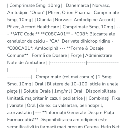
| Comprimate 5mg, 10mg | | Danemarca | Norvasc,
Amlodipin “Orion” | Pfizer, Orion Pharma | Comprimate
5mg, 10mg | | Olanda | Norvasc, Amlodipine Accord |
Pfizer, Accord Healthcare | Comprimate 5mg, 10mg | --
- **ATC Code:** **C08CA01** - *C08*: Blocante ale
canalelor de calciu - *CA*: Derivate dihidropiridine -
*C08CA01*: Amlodipină --- **Forme & Dosaje
Comune** | Formă de Dosare | Forțe | Administrare |
Note de Ambalare | |------------------|----------------
|--------------|-----------------------------------------
------------| | Comprimate (cel mai comun) | 2.5mg,
5mg, 10mg | Oral | Blistere de 10–100, sticle în unele
piețe | | Soluție Orală | 1mg/ml | Oral | Disponibilitate
limitată, majoritar în cazuri pediatrice | | Combinații Fixe
| variate | Oral | de ex: cu valsartan, perindopril,
atorvastatin | --- **Informații Generale Despre Piața
Farmaceutică** Disponibilitatea amlodipinei este
semnificativă în farmacii mari precum Catena, Help Net