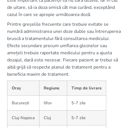
Este important ca pacienții să nu sară dozele, iar în caz
de uitare, să ia doza omisă cât mai curând, exceptând
cazul în care se apropie următoarea doză.
Printre greșelile frecvente care trebuie evitate se
numără administrarea unei doze duble sau întreruperea
bruscă a tratamentului fără consultarea medicului.
Efecte secundare precum umflarea gleznelor sau
amețeli trebuie raportate medicului pentru a ajusta
dozajul, dacă este necesar. Fiecare pacient ar trebui să
aibă grijă să respecte planul de tratament pentru a
beneficia maxim de tratament.
Oraș
Regiune
Timp de livrare
București
Ilfov
5-7 zile
Cluj-Napoca
Cluj
5-7 zile