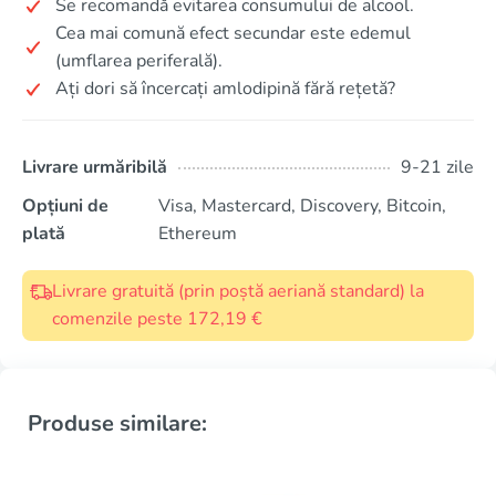
Se recomandă evitarea consumului de alcool.
Cea mai comună efect secundar este edemul
(umflarea periferală).
Ați dori să încercați amlodipină fără rețetă?
Livrare urmăribilă
9-21 zile
Opțiuni de
Visa, Mastercard, Discovery, Bitcoin,
plată
Ethereum
Livrare gratuită (prin poștă aeriană standard) la
comenzile peste 172,19 €
Produse similare: