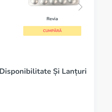
CUMPĂRĂ
isponibilitate Și Lanțuri