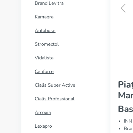
Brand Levitra
Kamagra
Naltrexone
Antabuse
CUMPĂRĂ
Stromectol
Vidalista
Cenforce
Pia
Cialis Super Active
Mar
Cialis Professional
Bas
Arcoxia
INN 
Lexapro
Bran