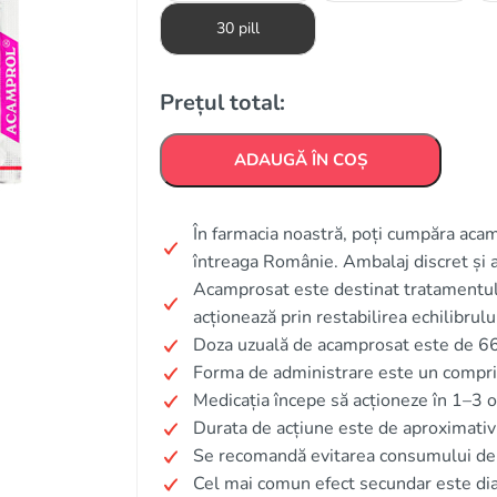
30 pill
Prețul total:
ADAUGĂ ÎN COȘ
În farmacia noastră, poți cumpăra acamp
întreaga Românie. Ambalaj discret și 
Acamprosat este destinat tratamentu
acționează prin restabilirea echilibrului
Doza uzuală de acamprosat este de 666
Forma de administrare este un compr
Medicația începe să acționeze în 1–3 o
Durata de acțiune este de aproximativ
Se recomandă evitarea consumului de 
Cel mai comun efect secundar este di