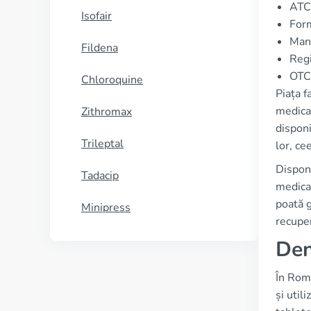
ATC
Isofair
For
Manu
Fildena
Regi
OTC 
Chloroquine
Piața f
medica
Zithromax
disponi
Trileptal
lor, ce
Disponi
Tadacip
medicam
poată g
Minipress
recupe
Den
În Rom
și util