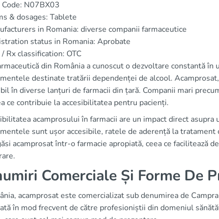
 Code: N07BX03
ms & dosages: Tablete
facturers in Romania: diverse companii farmaceutice
stration status in Romania: Aprobate
/ Rx classification: OTC
armaceutică din România a cunoscut o dezvoltare constantă în ult
mentele destinate tratării dependenței de alcool. Acamprosat
bil în diverse lanțuri de farmacii din țară. Companii mari precum
ea ce contribuie la accesibilitatea pentru pacienți.
bilitatea acamprosului în farmacii are un impact direct asupra ut
entele sunt ușor accesibile, ratele de aderență la tratament cr
ăsi acamprosat într-o farmacie apropiată, ceea ce facilitează 
rare.
umiri Comerciale Și Forme De P
ânia, acamprosat este comercializat sub denumirea de Campra
izată în mod frecvent de către profesioniștii din domeniul sănă