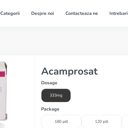
Categorii
Despre noi
Contacteaza ne
Intrebari
Acamprosat
Dosage
333mg
Package
180 pill
120 pill