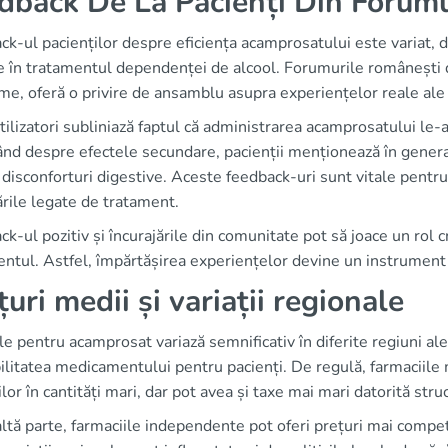
dback De La Pacienți Din Forum
k-ul pacienților despre eficiența acamprosatului este variat, da
e în tratamentul dependenței de alcool. Forumurile românești 
me, oferă o privire de ansamblu asupra experiențelor reale ale 
tilizatori subliniază faptul că administrarea acamprosatului le-a 
nd despre efectele secundare, pacienții menționează în genera
disconforturi digestive. Aceste feedback-uri sunt vitale pentru
rile legate de tratament.
k-ul pozitiv și încurajările din comunitate pot să joace un rol cr
ntul. Astfel, împărtășirea experiențelor devine un instrument 
țuri medii și variații regionale
le pentru acamprosat variază semnificativ în diferite regiuni al
ilitatea medicamentului pentru pacienți. De regulă, farmaciile m
iilor în cantități mari, dar pot avea și taxe mai mari datorită stru
ltă parte, farmaciile independente pot oferi prețuri mai competi