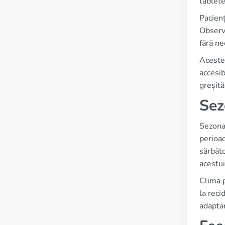
tablet
Pacienț
Observa
fără ne
Aceste 
accesib
greșită
Sez
Sezonal
perioad
sărbăto
acestu
Clima p
la reci
adaptar