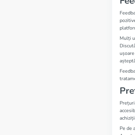
Fee
Feedbac
pozitiv
platfor
Mulți u
Discutâ
ușoare 
așteptă
Feedbac
tratame
Pre
Prețuri
accesib
achiziț
Pe de a