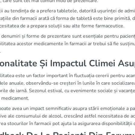
e, care sunt cel mai comun mod de prezentare.
ii au tendința de a prefera tabletele, datorită ușurinței de admin
țiile din farmacii arată că forma de tabletă este bine primită, da
cesitatea de a prepara soluții sau alte forme farmaceutice.
denumiri și forme de prezentare sunt esențiale pentru pacienții 
ilitatea acestor medicamente în farmacii ar trebui să fie susțin
.
onalitate Și Impactul Climei Asu
itatea este un factor important în fluctuația cererii pentru aca
ele anuale, observându-se creșteri în lunile în care socializar
rile de iarnă. Sezonul estival, cu evenimente sociale și vacan
i medicament.
oate avea un impact semnificativ asupra stării emoționale a paci
dive ale consumului de alcool, crescând astfel necesitatea de a
ea stocurilor în farmacii pot ajuta la asigurarea disponibilităț