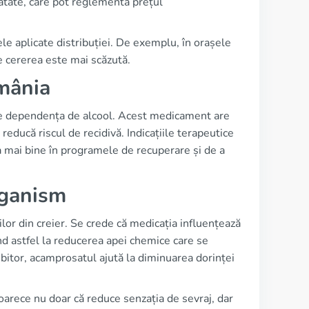
ănătate, care pot reglementa prețul
ele aplicate distribuției. De exemplu, în orașele
e cererea este mai scăzută.
omânia
e dependența de alcool. Acest medicament are
 reducă riscul de recidivă. Indicațiile terapeutice
ra mai bine în programele de recuperare și de a
rganism
or din creier. Se crede că medicația influențează
uind astfel la reducerea apei chemice care se
bitor, acamprosatul ajută la diminuarea dorinței
arece nu doar că reduce senzația de sevraj, dar