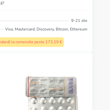
tă?
9-21 zile
Visa, Mastercard, Discovery, Bitcoin, Ethereum
tandard) la comenzile peste 172,19 €
Disulfiram