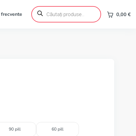
Products
search
 frecvente
0,00
€
90 pill
60 pill