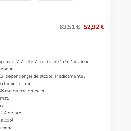
63,51
€
52,92
€
rosat fără rețetă, cu livrare în 5–14 zile în
anonim.
lui dependenței de alcool. Medicamentul
 chimic în creier.
 mg de trei ori pe zi.
imat.
re.
 24 de ore.
alcool.
areea.