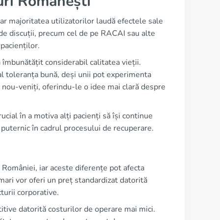
uri Românești
r majoritatea utilizatorilor laudă efectele sale
de discuții, precum cel de pe RACAI sau alte
pacienților.
îmbunătățit considerabil calitatea vieții.
l toleranța bună, deși unii pot experimenta
 nou-veniți, oferindu-le o idee mai clară despre
ucial în a motiva alți pacienți să își continue
puternic în cadrul procesului de recuperare.
e României, iar aceste diferențe pot afecta
ari vor oferi un preț standardizat datorită
cturii corporative.
tive datorită costurilor de operare mai mici.