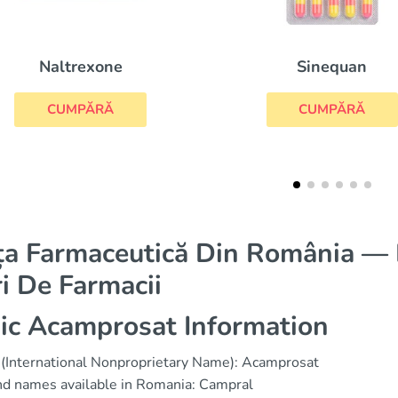
Revia
Sinequan
CUMPĂRĂ
CUMPĂRĂ
ța Farmaceutică Din România — D
i De Farmacii
ic Acamprosat Information
(International Nonproprietary Name): Acamprosat
d names available in Romania: Campral