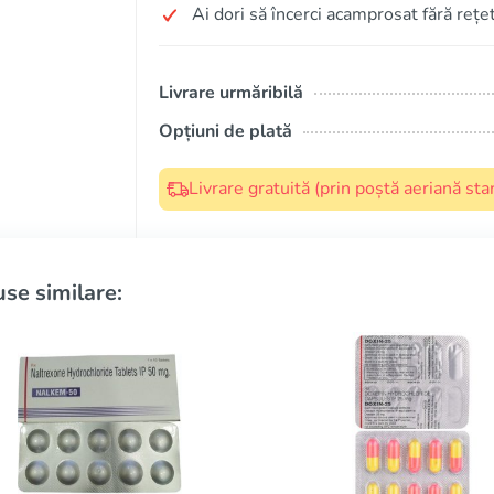
Ai dori să încerci acamprosat fără rețe
Livrare urmăribilă
Opțiuni de plată
Livrare gratuită (prin poștă aeriană s
se similare: