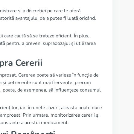
istrare și a discreției pe care le oferă.
torită avantajului de a putea fi luată oricând,
care caută să se trateze eficient. În plus,
ută pentru a preveni supradozajul și utilizarea
pra Cererii
mprosat. Cererea poate să varieze în funcție de
ea și petrecerile sunt mai frecvente, precum
țe, poate, de asemenea, să influențeze consumul
enților, iar, în unele cazuri, aceasta poate duce
camprosat. Prin urmare, monitorizarea cererii și
ii constante a acestui medicament.