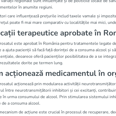
variații regionale sunt influențate și de politicile locale de s
mentelor în anumite regiuni.
ctori care influențează prețurile includ taxele vamale și impozit
rețul poate fi mai mare comparativ cu localitățile mai mici, und
icații terapeutice aprobate în R
osatul este aprobat în România pentru tratamentele legate d
e a ajuta pacienții să facă față dorinței de a consuma alcool și să
ențiale, deoarece oferă pacienților posibilitatea de a se integ
rezultatele dorite pe termen lung.
 acționează medicamentul în o
satul acționează prin modularea activității neurotransmițătoril
rul între neurotransmițătorii inhibitori și cei excitanți, contrib
 în urma consumului de alcool. Prin stimularea sistemului inhi
e de a consuma alcool.
ecanism de acțiune este crucial în procesul de recuperare, deo