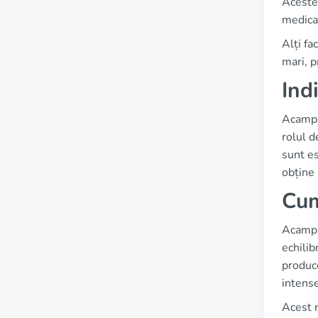
Aceste 
medica
Alți fa
mari, p
Ind
Acampr
rolul d
sunt es
obține 
Cum
Acampro
echilib
produce
intens
Acest m