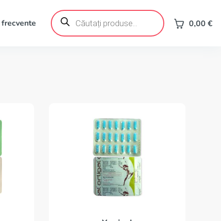
Products
search
 frecvente
0,00
€