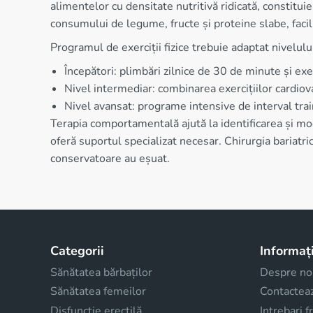
alimentelor cu densitate nutritivă ridicată, constitu
consumului de legume, fructe și proteine slabe, facil
Programul de exerciții fizice trebuie adaptat nivelului
Începători: plimbări zilnice de 30 de minute și exe
Nivel intermediar: combinarea exercițiilor cardio
Nivel avansat: programe intensive de interval tra
Terapia comportamentală ajută la identificarea și modi
oferă suportul specializat necesar. Chirurgia bariat
conservatoare au eșuat.
Categorii
Informați
Sănătatea bărbaților
Despre no
Sănătatea femeilor
Contactea
Disfuncţie erectilă
Intrebari 