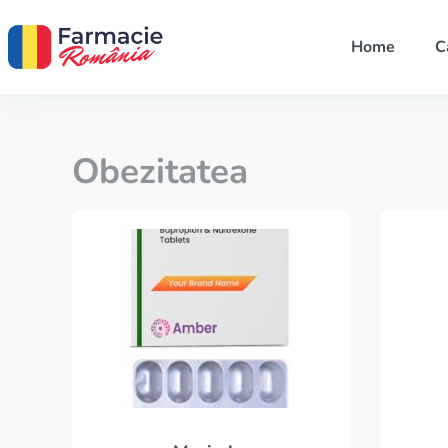
Home
C
Obezitatea