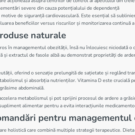
re acționează asupra centrilor de control ai apetitului din creie
reglementări severe din cauza potențialului de dependență
n motive de siguranță cardiovasculară. Este esențial să sublin
luarea beneficiilor versus riscurilor și monitorizarea continuă 
produse naturale
s în managementul obezității, însă nu înlocuiesc niciodată o diet
și extractul de fasole albă au demonstrat proprietăți de arder
utății, oferind o senzație prelungită de sațietate și reglând tran
metabolismul și absorbția nutrienților. Vitamina D este crucială
e grăsime abdominală.
accelera metabolismul și pot sprijini procesul de ardere a grăs
ui supliment alimentar pentru a evita interacțiunile medicamento
comandări pentru managementul o
re holistică care combină multiple strategii terapeutice. Dieta e