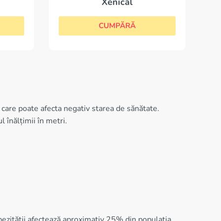
Xenical
CUMPĂRĂ
care poate afecta negativ starea de sănătate.
 înălțimii în metri.
bezității afectează aproximativ 25% din populația