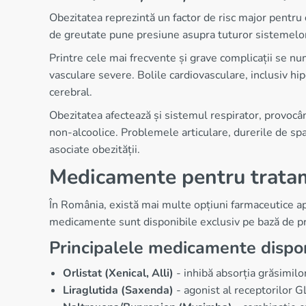
Obezitatea reprezintă un factor de risc major pentru d
de greutate pune presiune asupra tuturor sistemelor
Printre cele mai frecvente și grave complicații se num
vasculare severe. Bolile cardiovasculare, inclusiv hip
cerebral.
Obezitatea afectează și sistemul respirator, provocând
non-alcoolice. Problemele articulare, durerile de sp
asociate obezității.
Medicamente pentru tratame
În România, există mai multe opțiuni farmaceutice apr
medicamente sunt disponibile exclusiv pe bază de pre
Principalele medicamente dispon
Orlistat (Xenical, Alli)
- inhibă absorția grăsimilo
Liraglutida (Saxenda)
- agonist al receptorilor G