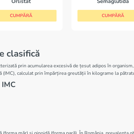
Orlistat
Semaglutida
CUMPĂRĂ
CUMPĂRĂ
 clasifică
erizată prin acumularea excesivă de țesut adipos în organism, 
(IMC), calculat prin împărțirea greutății în kilograme la pătratul
m IMC
lă (forma măr) și ginoidă (forma pară). În România, prevalența o