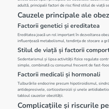
adultă, principalii factori de risc fiind stilul de viaț
Cauzele principale ale obezi
Factorii genetici și ereditatea
Ereditatea joacă un rol important în dezvoltarea obe
influențează metabolismul, tendința de stocare a grăs
Stilul de viață și factorii compo
Sedentarismul și lipsa activității fizice regulate cont
simple, combinată cu consumul frecvent de fast-food ș
Factorii medicali și hormonali
Tulburările endocrine precum hipotiroidismul, sindr
antidepresivele, corticosteroizii și unele antidiabeti
tabloul cauzelor obezității.
Complicațiile și riscurile p