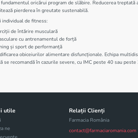
ie fundamentul oricărui program de slăbire. Reducerea treptată 
itează pierderea în greutate sustenabilă.
 individual de fitness:
rciții de întărire musculară
vasculare cu antrenamentul de forță
ining și sport de performanță
ficarea obiceiurilor alimentare disfuncționale. Echipa multidisc
rică se recomandă în cazurile severe, cu IMC peste 40 sau peste
i utile
Relații Clienți
i
Farmacia România
za ne
contact@farmaciaromania.com
frecvente