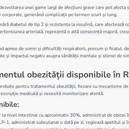
ezvoltarea unei game largi de afecțiuni grave care pot afecta se
 corporale, generând complicații pe termen scurt și lung.
ără diabetul de tip 2 și rezistența la insulină, care afectează c
ertensiunea arterială, reprezintă o altă consecință majoră, cresc
 apnee de somn și dificultăți respiratorii, precum și ficatul, d
ate și impactul negativ asupra sănătății mentale și stimei de s
ntul obezității disponibile în 
obate pentru tratamentul obezității, fiecare cu mecanisme de ac
scripție medicală și necesită monitorizare atentă.
ibile:
r la nivel intestinal cu aproximativ 30%, administrat de obicei î
LP-1, administrat subcutanat o dată pe zi, reglează apetitul și î