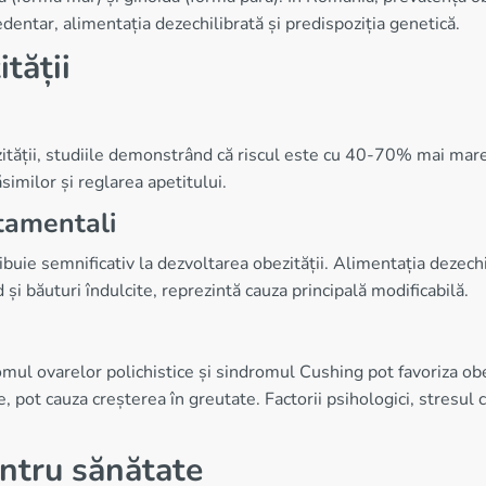
ă sedentar, alimentația dezechilibrată și predispoziția genetică.
tății
zității, studiile demonstrând că riscul este cu 40-70% mai mar
imilor și reglarea apetitului.
rtamentali
ribuie semnificativ la dezvoltarea obezității. Alimentația dezechil
i băuturi îndulcite, reprezintă cauza principală modificabilă.
omul ovarelor polichistice și sindromul Cushing pot favoriza o
ce, pot cauza creșterea în greutate. Factorii psihologici, stresul
entru sănătate