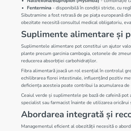
Naltrexona/Bupropion (Mysimba)
- combinație ca
Fentermina
- disponibilă în condiții stricte, cu 
Sibutramine a fost retrasă de pe piața europeană di
obezitate necesită consultul medical obligatoriu, eva
Suplimente alimentare și 
Suplimentele alimentare pot constitui un ajutor valoro
plante precum garcinia cambogia, cetonele de zmeură 
reducerea absorbției carbohidraților.
Fibra alimentară joacă un rol esențial în controlul gre
echilibrarea florei intestinale, influențând pozitiv 
deficiența acesteia poate contribui la acumularea d
Ceaiul verde și suplimentele pe bază de cafeină pot 
specialist sau farmacist înainte de utilizarea oricăr
Abordarea integrată și re
Managementul eficient al obezității necesită o aborda