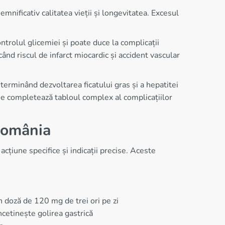
mnificativ calitatea vieții și longevitatea. Excesul
ontrolul glicemiei și poate duce la complicații
ând riscul de infarct miocardic și accident vascular
eterminând dezvoltarea ficatului gras și a hepatitei
ine completează tabloul complex al complicațiilor
România
țiune specifice și indicații precise. Aceste
n doză de 120 mg de trei ori pe zi
ncetinește golirea gastrică