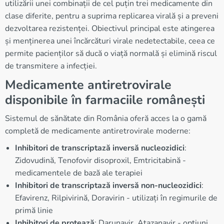
utilizării unei combinații de cel puțin trei medicamente din
clase diferite, pentru a suprima replicarea virală și a preveni
dezvoltarea rezistenței. Obiectivul principal este atingerea
și menținerea unei încărcături virale nedetectabile, ceea ce
permite pacienților să ducă o viață normală și elimină riscul
de transmitere a infecției.
Medicamente antiretrovirale
disponibile în farmaciile românești
Sistemul de sănătate din România oferă acces la o gamă
completă de medicamente antiretrovirale moderne:
Inhibitori de transcriptază inversă nucleozidici
:
Zidovudină, Tenofovir disoproxil, Emtricitabină -
medicamentele de bază ale terapiei
Inhibitori de transcriptază inversă non-nucleozidici
:
Efavirenz, Rilpivirină, Doravirin - utilizați în regimurile de
primă linie
Inhibitori de protează
: Darunavir, Atazanavir - opțiuni