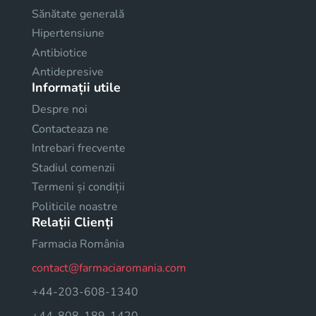
Sănătate generală
Hipertensiune
Antibiotice
Antidepresive
Informații utile
Despre noi
Contacteaza ne
Intrebari frecvente
Stadiul comenzii
Termeni și condiții
Politicile noastre
Relații Clienți
Farmacia România
contact@farmaciaromania.com
+44-203-608-1340
+44-808-189-1420