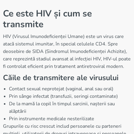
Ce este HIV și cum se
transmite
HIV (Virusul Imunodeficienței Umane) este un virus care
atacă sistemul imunitar, în special celulele CD4. Spre
deosebire de SIDA (Sindromul Imunodeficienței Achizite),
care reprezintă stadiul avansat al infecției HIV, HIV-ul poate
fi controlat eficient prin tratament antiretroviral modern.
Căile de transmitere ale virusului
Contact sexual neprotejat (vaginal, anal sau oral)
Prin sânge infectat (transfuzii, seringi contaminate)
De la mamă la copil în timpul sarcinii, nașterii sau
alăptării
Prin instrumente medicale nesterilizate
Grupurile cu risc crescut includ persoanele cu parteneri
multipli, utilizatorii de droguri intravenoase și persoanele